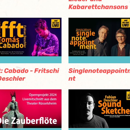
Kabarettchansons
t: Cabado - Fritschi
Singlenoteappoint
Deschler
nt