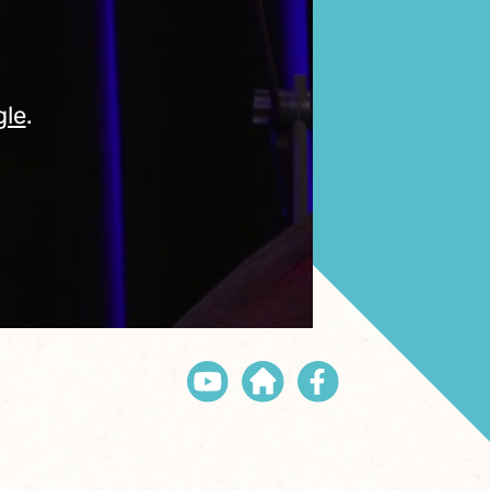
gle
.