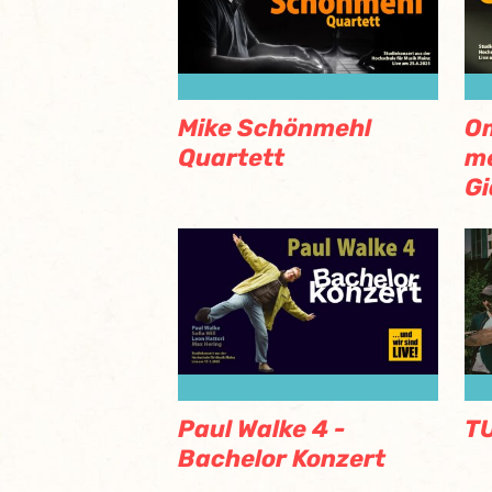
Mike Schönmehl
O
Quartett
m
Gi
Paul Walke 4 -
TU
Bachelor Konzert