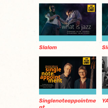
Slalom
Sl
Singlenoteappointme
Y
nt