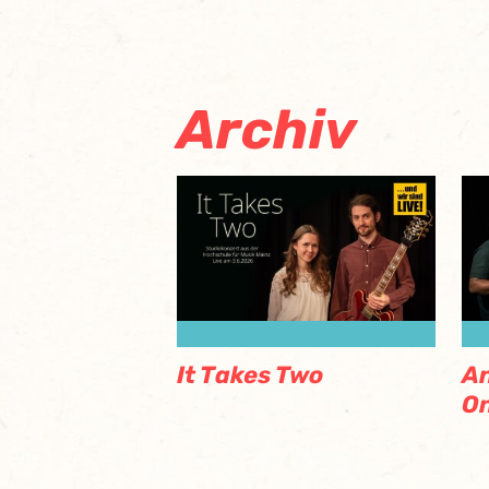
Archiv
It Takes Two
An
O