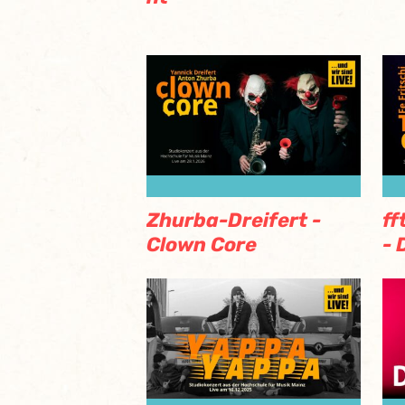
Zhurba-Dreifert -
ff
Clown Core
- 