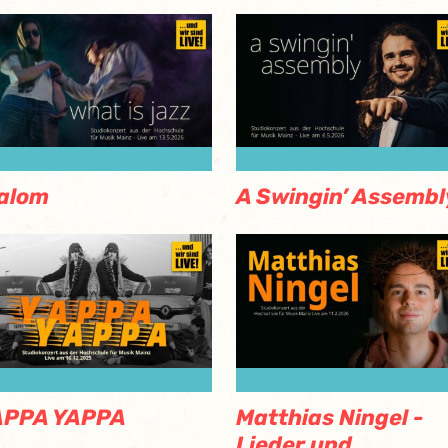
alom
A Swingin’ Assembl
APPA YAPPA
Matthias Ningel -
Lieder und