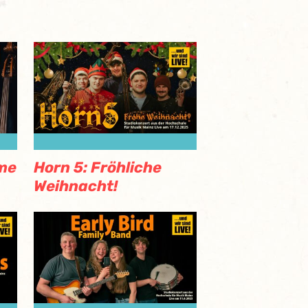
me
Horn 5: Fröhliche
Weihnacht!