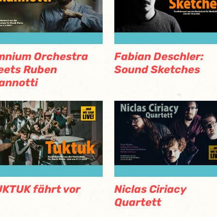
mnium Orchestra
Fabian Deschler:
eets Ruben
Sound Sketches
annotti
KTUK fährt vor
Niclas Ciriacy
Quartett