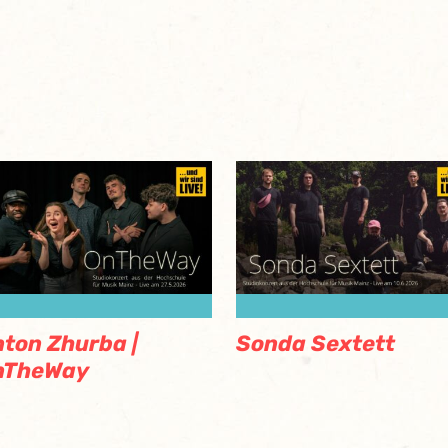
ton Zhurba |
Sonda Sextett
nTheWay