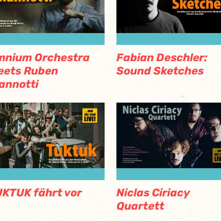
mnium Orchestra
Fabian Deschler:
eets Ruben
Sound Sketches
annotti
KTUK fährt vor
Niclas Ciriacy
Quartett