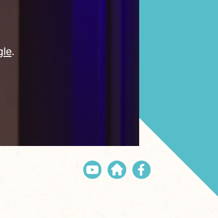
gle
.