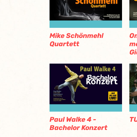
Mike Schönmehl
O
Quartett
m
Gi
Paul Walke 4 -
TU
Bachelor Konzert