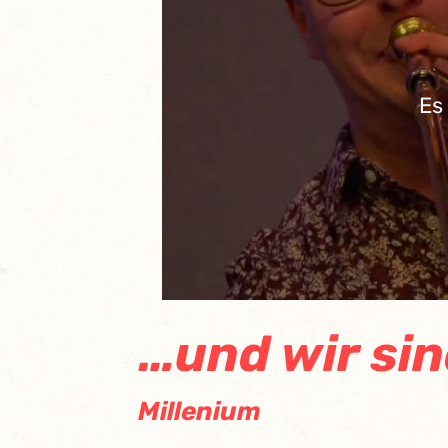
Es
…und wir sin
Millenium