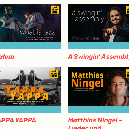
alom
A Swingin’ Assembl
APPA YAPPA
Matthias Ningel -
Lieder und