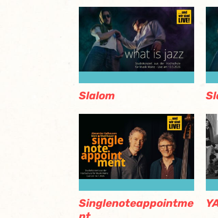
Slalom
Sl
Singlenoteappointme
Y
nt