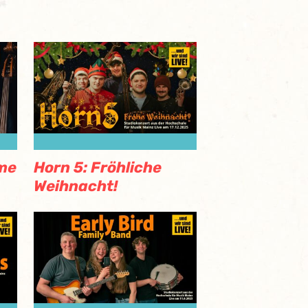
me
Horn 5: Fröhliche
Weihnacht!