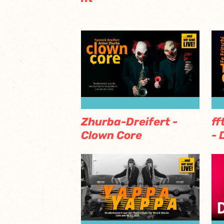
Zhurba-Dreifert -
ff
Clown Core
- 