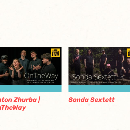
ton Zhurba |
Sonda Sextett
nTheWay