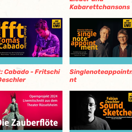
Kabarettchansons
t: Cabado - Fritschi
Singlenoteappoint
Deschler
nt