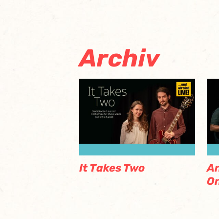
Archiv
It Takes Two
An
O