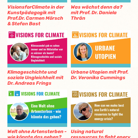
VisionsforClimate in der
Was wächst denn da?
Kunstpädagogik mit
mit Prof. Dr. Daniela
Prof.Dr. Carmen Mörsch
Thrän
& Stefan Bast
Klimageschichte und
Urbane Utopien mit Prof.
soziale Ungleichheit mit
Dr. Veronika Cummings
Dr. Andreas Frings
Welt ohne Artensterben -
Using natural
wie könnte das gehen?
ressources to fight enery