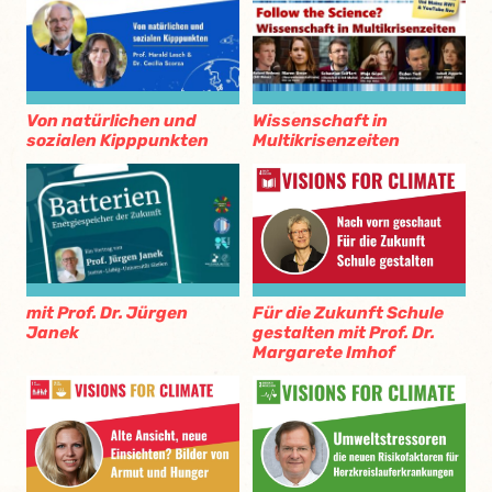
Von natürlichen und
Wissenschaft in
sozialen Kipppunkten
Multikrisenzeiten
mit Prof. Dr. Jürgen
Für die Zukunft Schule
Janek
gestalten mit Prof. Dr.
Margarete Imhof