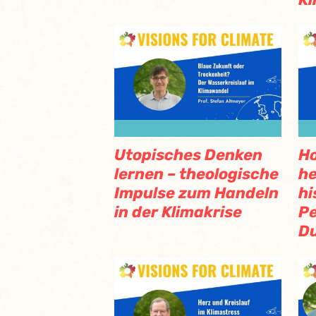
Utopisches Denken
Ho
lernen – theologische
he
Impulse zum Handeln
hi
in der Klimakrise
Pe
D