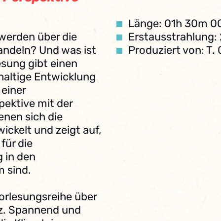
Länge: 01h 30m 0
erden über die
Erstausstrahlung: 
andeln? Und was ist
Produziert von: T. 
esung gibt einen
hhaltige Entwicklung
 einer
ektive mit der
enen sich die
ckelt und zeigt auf,
ür die
 in den
 sind.
orlesungsreihe über
nz. Spannend und