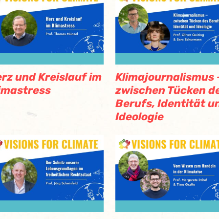
rz und Kreislauf im
Klimajournalismus 
imastress
zwischen Tücken d
Berufs, Identität u
Ideologie