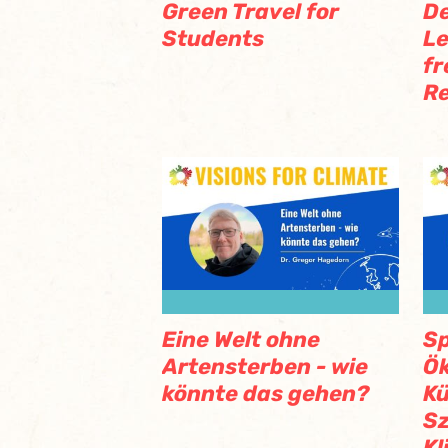
Green Travel for
De
Students
Le
fr
Re
Eine Welt ohne
Sp
Artensterben - wie
Ök
könnte das gehen?
Kü
Sz
K