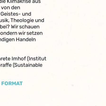
die Klimakrise aus
 von den
 Geistes- und
usik, Theologie und
bei? Wir schauen
sondern wir setzen
ndigen Handeln
rete Imhof (Institut
raffe (Sustainable
/ FORMAT