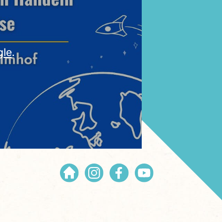
gle
.