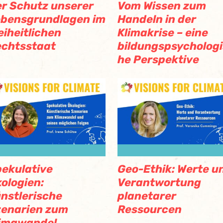
r Schutz unserer
Vom Wissen zum
bensgrundlagen im
Handeln in der
eiheitlichen
Klimakrise – eine
chtsstaat
bildungspsycholog
he Perspektive
ekulative
Geo-Ethik: Werte u
ologien:
Verantwortung
nstlerische
planetarer
enarien zum
Ressourcen
limawandel