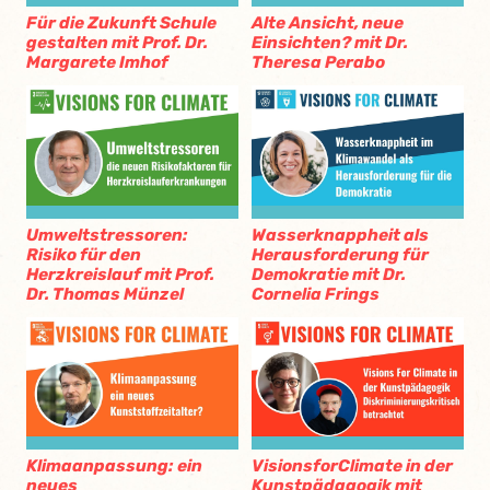
Für die Zukunft Schule
Alte Ansicht, neue
gestalten mit Prof. Dr.
Einsichten? mit Dr.
Margarete Imhof
Theresa Perabo
Umweltstressoren:
Wasserknappheit als
Risiko für den
Herausforderung für
Herzkreislauf mit Prof.
Demokratie mit Dr.
Dr. Thomas Münzel
Cornelia Frings
Klimaanpassung: ein
VisionsforClimate in der
neues
Kunstpädagogik mit