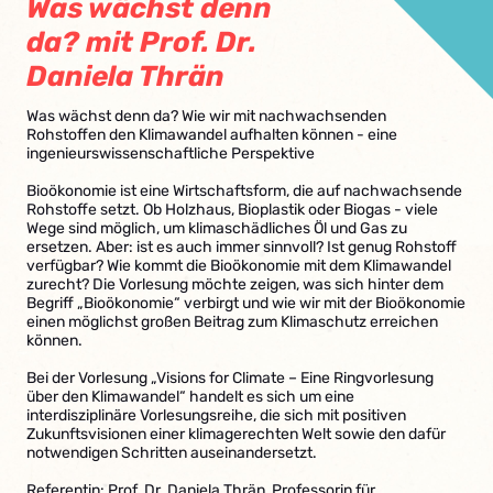
Was wächst denn
da? mit Prof. Dr.
Daniela Thrän
Was wächst denn da? Wie wir mit nachwachsenden
Rohstoffen den Klimawandel aufhalten können - eine
ingenieurswissenschaftliche Perspektive
Bioökonomie ist eine Wirtschaftsform, die auf nachwachsende
Rohstoffe setzt. Ob Holzhaus, Bioplastik oder Biogas - viele
Wege sind möglich, um klimaschädliches Öl und Gas zu
ersetzen. Aber: ist es auch immer sinnvoll? Ist genug Rohstoff
verfügbar? Wie kommt die Bioökonomie mit dem Klimawandel
zurecht? Die Vorlesung möchte zeigen, was sich hinter dem
Begriff „Bioökonomie“ verbirgt und wie wir mit der Bioökonomie
einen möglichst großen Beitrag zum Klimaschutz erreichen
können.
Bei der Vorlesung „Visions for Climate – Eine Ringvorlesung
über den Klimawandel“ handelt es sich um eine
interdisziplinäre Vorlesungsreihe, die sich mit positiven
Zukunftsvisionen einer klimagerechten Welt sowie den dafür
notwendigen Schritten auseinandersetzt.
Referentin: Prof. Dr. Daniela Thrän, Professorin für