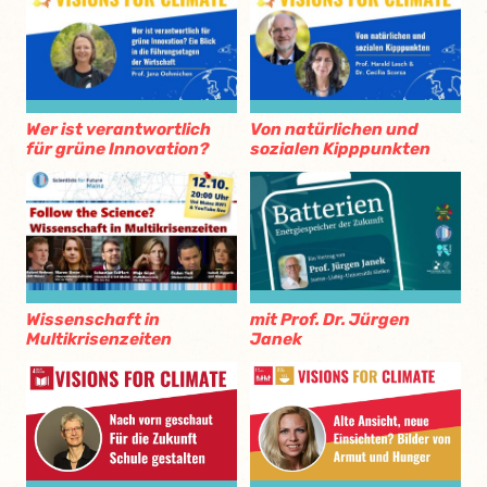
Wer ist verantwortlich
Von natürlichen und
für grüne Innovation?
sozialen Kipppunkten
Wissenschaft in
mit Prof. Dr. Jürgen
Multikrisenzeiten
Janek