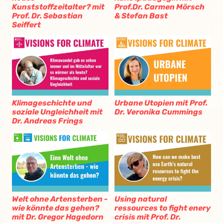
Kunststoffzeitalter? mit
Prof.Dr. Carmen Mörsch
Prof. Dr. Sebastian
& Stefan Bast
Seiffert
Klimageschichte und
Urbane Utopien mit Prof.
soziale Ungleichheit mit
Dr. Veronika Cummings
Dr. Andreas Frings
Welt ohne Artensterben -
Using natural
wie könnte das gehen?
ressources to fight enery
mit Dr. Gregor Hagedorn
crisis mit Prof. Dr.