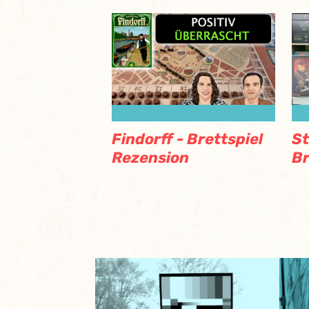
Findorff - Brettspiel
St
Rezension
Br