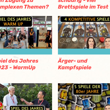
n Zugang zu
schaurig - vier
omplexen Themen?
Brettspiele im Test
iel des Jahres
Ärger- und
023 - WarmUp
Kampfspiele