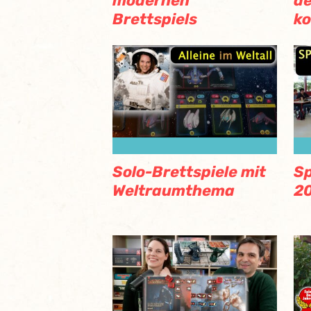
modernen
de
Brettspiels
k
Solo-Brettspiele mit
Sp
Weltraumthema
2