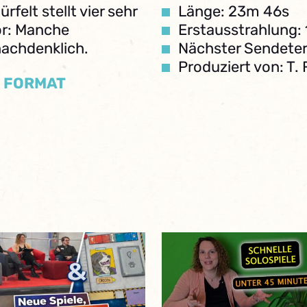
felt stellt vier sehr
Länge: 23m 46s
or: Manche
Erstausstrahlung:
nachdenklich.
Nächster Sendeter
Produziert von: T. 
/ FORMAT