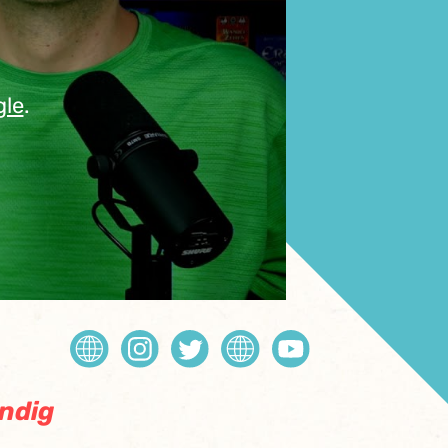
gle
.
ündig