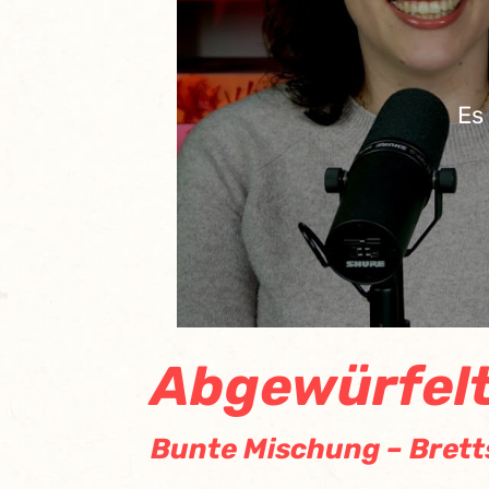
Es
Abgewürfel
Bunte Mischung – Bretts