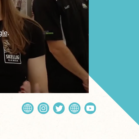
gle
.