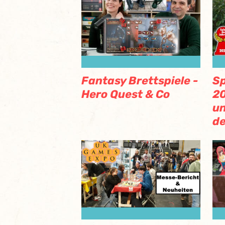
Fantasy Brettspiele -
Sp
Hero Quest & Co
20
un
de