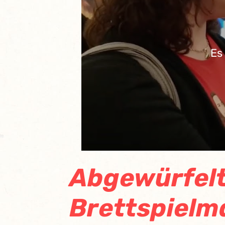
Es
Abgewürfelt
Brettspielm