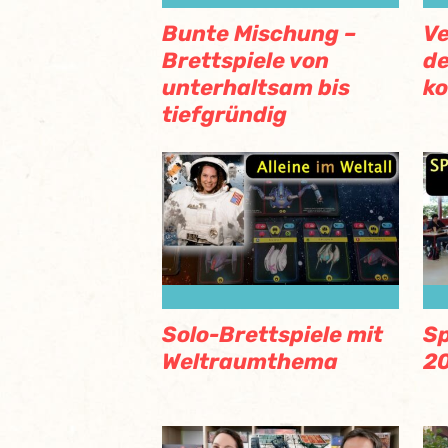
Bunte Mischung –
Ve
Brettspiele von
de
unterhaltsam bis
k
tiefgründig
Solo-Brettspiele mit
Sp
Weltraumthema
2