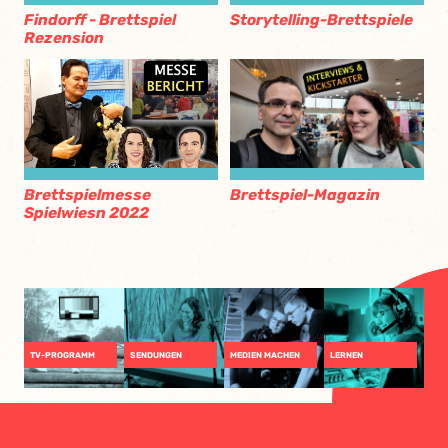
Findorff - Brettspiel
Storytelling-Brettspiele
Rezension
Brettspiel-Magazin
Brettspielmesse
Spielwiesn 2022
TV-PROGRAMM
SENDUNGEN
MEDIEN MACHEN
LERNEN