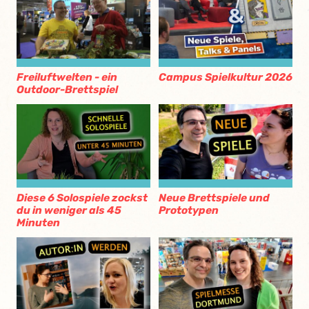
Freiluftwelten - ein
Campus Spielkultur 2026
Outdoor-Brettspiel
Diese 6 Solospiele zockst
Neue Brettspiele und
du in weniger als 45
Prototypen
Minuten