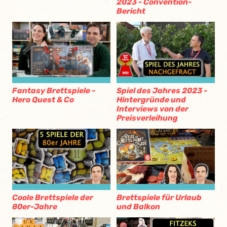
2023 - Convention-
Bericht
Fantasy Brettspiele -
Spiel des Jahres 2023 -
Hero Quest & Co
Hintergründe und
Interviews von der
Preisverleihung
Coole Brettspiele der
Brettspiele für Urlaub
80er-Jahre
und Balkon