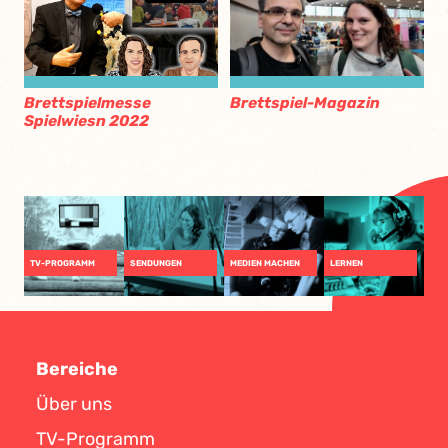
Brettspiel-Magazin
Brettspielmesse
Spielwiesn 2022
TV-PROGRAMM
SENDUNGEN
MEDIEN MACHEN
LERNEN
Bereiche
Über uns
TV-Programm