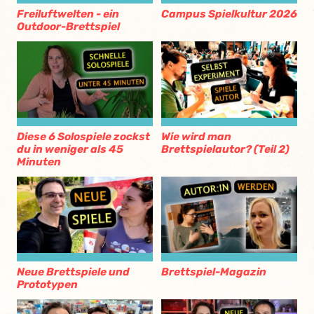
Freiluftwelten - ein
Campus Spielkultur 2026
Outdoor-Brettspiel
Diese 6 Solospiele zockst
Wie wird man
du in weniger als 45
Brettspielautor? (Teil 2)
Minuten
Neue Brettspiele und
Brettspiel-Magazin
Prototypen