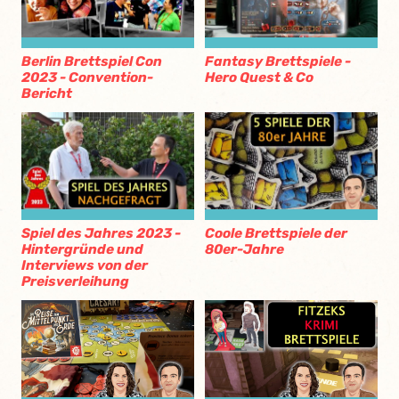
Berlin Brettspiel Con
Fantasy Brettspiele -
2023 - Convention-
Hero Quest & Co
Bericht
Spiel des Jahres 2023 -
Coole Brettspiele der
Hintergründe und
80er-Jahre
Interviews von der
Preisverleihung