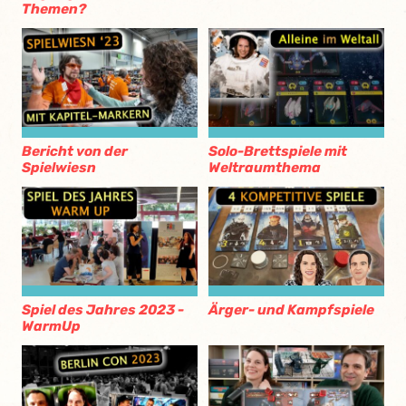
Themen?
Bericht von der
Solo-Brettspiele mit
Spielwiesn
Weltraumthema
Spiel des Jahres 2023 -
Ärger- und Kampfspiele
WarmUp