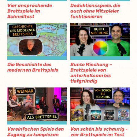
Vier ansprechende
Deduktionsspiele, die
Brettspiele im
auch ohne Mitspieler
Schnelltest
funktionieren
Die Geschichte des
Bunte Mischung –
modernen Brettspiels
Brettspiele von
unterhaltsam bis
tiefgründig
Vereinfachen Spiele den
Von schön bis schaurig -
Zugang zu komplexen
vier Brettspiele im Test