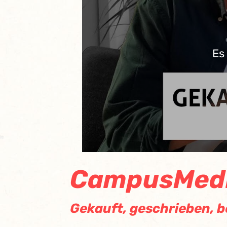
Es
CampusMedi
Gekauft, geschrieben, 