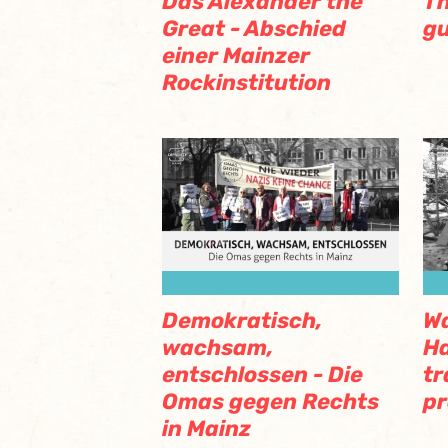
Das Alexander the
Th
Great - Abschied
g
einer Mainzer
Rockinstitution
Demokratisch,
Wa
wachsam,
H
entschlossen - Die
tr
Omas gegen Rechts
pr
in Mainz