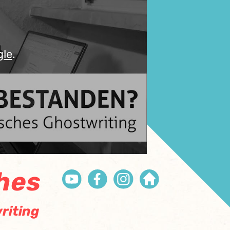
gle
.
hes
riting