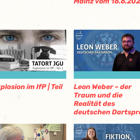
Mainz vom 16.6.20
plosion im IfP | Teil
Leon Weber – der
Traum und die
Realität des
deutschen Dartspr