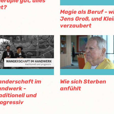
erapie gut, alles
ut?
Magie als Beruf - w
Jens Groß, und Klei
verzaubert
nderschaft im
Wie sich Sterben
andwerk -
anfühlt
aditionell und
ogressiv