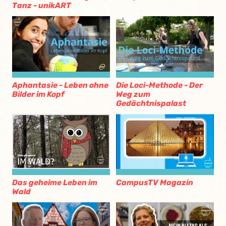
Tanz - unikART
Aphantasie - Leben ohne
Die Loci-Methode - Der
Bilder im Kopf
Weg zum
Gedächtnispalast
CampusTV Magazin
Das geheime Leben im
Wald