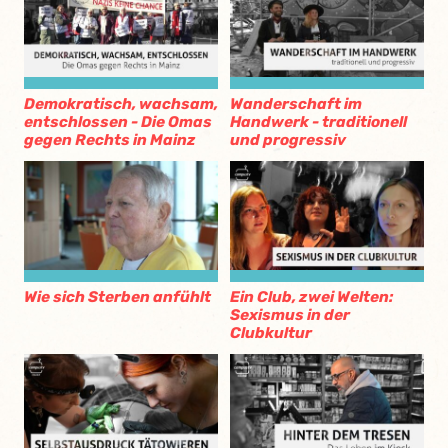
Demokratisch, wachsam,
Wanderschaft im
entschlossen - Die Omas
Handwerk - traditionell
gegen Rechts in Mainz
und progressiv
Wie sich Sterben anfühlt
Ein Club, zwei Welten:
Sexismus in der
Clubkultur