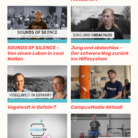
SOUNDS OF SILENCE -
Jung und obdachlos -
Von einem Leben in zwei
Der schwere Weg zurück
Welten
ins Hilfesystem
Vogelwelt in Gefahr?
CampusMedia Aktuell