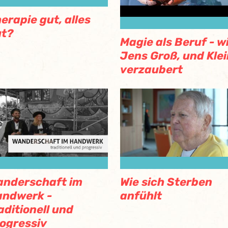
erapie gut, alles
ut?
Magie als Beruf - w
Jens Groß, und Klei
verzaubert
nderschaft im
Wie sich Sterben
andwerk -
anfühlt
aditionell und
ogressiv