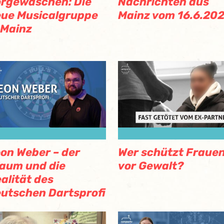
rgewaschen: Die
Nachrichten aus
ue Musicalgruppe
Mainz vom 16.6.20
 Mainz
on Weber – der
Wer schützt Fraue
aum und die
vor Gewalt?
alität des
utschen Dartsprofi