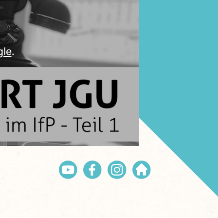
gle
.