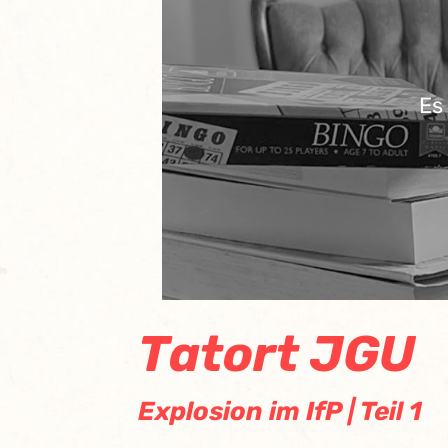
Es
Tatort JGU
Explosion im IfP | Teil 1