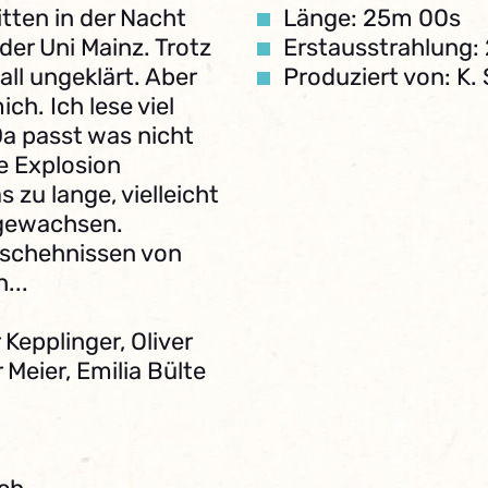
itten in der Nacht
Länge: 25m 00s
der Uni Mainz. Trotz
Erstausstrahlung:
ll ungeklärt. Aber
Produziert von: K.
ch. Ich lese viel
Da passt was nicht
e Explosion
s zu lange, vielleicht
e gewachsen.
eschehnissen von
...
Kepplinger, Oliver
 Meier, Emilia Bülte