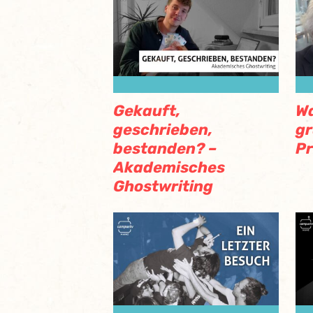
Gekauft,
Wa
geschrieben,
gr
bestanden? –
Pr
Akademisches
Ghostwriting