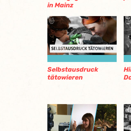
in Mainz
Selbstausdruck
Hi
tätowieren
Da