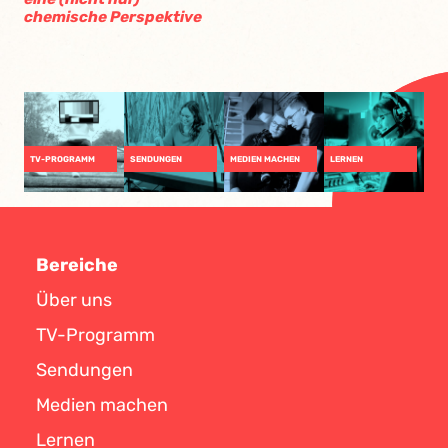
chemische Perspektive
TV-PROGRAMM
SENDUNGEN
MEDIEN MACHEN
LERNEN
Bereiche
Über uns
TV-Programm
Sendungen
Medien machen
Lernen