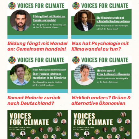
Bildung fängt mit Wandel
Was hat Psychologie mit
an: Gemeinsam handeln!
Klimawandel zu tun?
Kommt Malaria zurück
Wirklich anders? Grüne &
nach Deutschland?
alternative Ökonomien