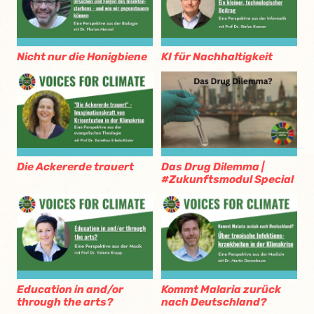
Nicht nur die Honigbiene
KI für Nachhaltigkeit
Die Ackererde trauert
Das Drug Dilemma |
#Zukunftsmodul Special
Education in and/or
Kommt Malaria zurück
through the arts?
nach Deutschland?