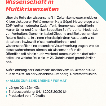
Wissenschaft in
Multikrisenzeiten
Über die Rolle der Wissenschaft in Zeiten komplexer, multipler
Krisen diskutieren Politökonomin Maja Göpel, Meteorologe und
ZDF-Wettermoderator Özden Terli, Neurowissenschaftlerin
Maren Urner und Chemiker Sebastian Seiffert unter Moderation
von Verhaltensökonomin Isabell Zipperle und Elektrochemiker
Roland Bednarz. In einem interdisziplinären Austausch wird
debattiert, inwieweit Wissenschaftlerinnen und
Wissenschaftler eine besondere Verantwortung tragen, wie sie
diese wahrnehmen können, ob Wissenschaft in die
Öffentlichkeit hinein auch wertend kommunizieren darf oder
sollte und welche Rolle sie im 21. Jahrhundert grundsätzlich
hat.
Aufzeichnung der Podiumsdiskussion vom 12. Oktober 2023
aus dem RW1 an der Johannes Gutenberg-Universität Mainz.
>> ALLES ZUR SENDEREIHE / FORMAT
Länge: 02h 22m 43s
Erstausstrahlung: 04.11.2023 20:30 Uhr
Produziert von: T. Graffe