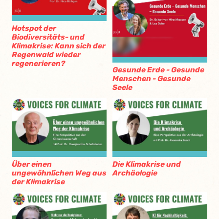
Hotspot der
Biodiversitäts- und
Klimakrise: Kann sich der
Regenwald wieder
regenerieren?
Gesunde Erde - Gesunde
Menschen - Gesunde
Seele
Über einen
Die Klimakrise und
ungewöhnlichen Weg aus
Archäologie
der Klimakrise