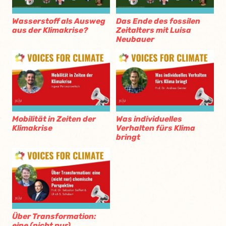
Wasserstoff als Ausweg
Das Ende des fossilen
aus der Klimakrise?
Zeitalters mit Luisa
Neubauer
Mobilität in Zeiten der
Was individuelles
Klimakrise
Verhalten fürs Klima
bringt
Über Transformation:
eine (nicht nur)