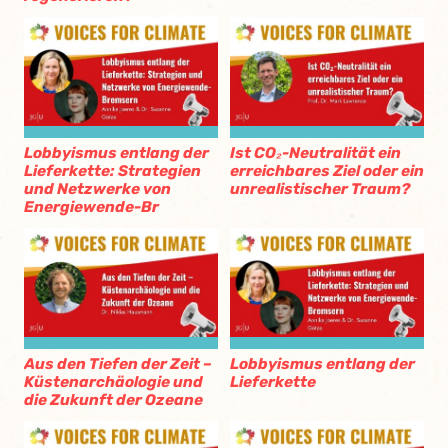
Lobbyismus entlang der
Ist CO₂-Neutralität ein
Lieferkette: Strategien
erreichbares Ziel oder ein
und Netzwerke von
unrealistischer Traum?
Energiewende-Br
Aus den Tiefen der Zeit –
Lobbyismus entlang der
Küstenarchäologie und
Lieferkette
die Zukunft der Ozeane