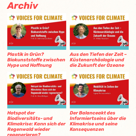
Archiv
Plastik in Grün?
Aus den Tiefen der Zeit –
Biokunststoffe zwischen
Küstenarchäologie und
Hype und Hoffnung
die Zukunft der Ozeane
Hotspot der
Der Balanceakt des
Biodiversitäts- und
Informiertseins über die
Klimakrise: Kann sich der
Klimakrise und seine
Regenwald wieder
Konsequenzen
regenerieren?