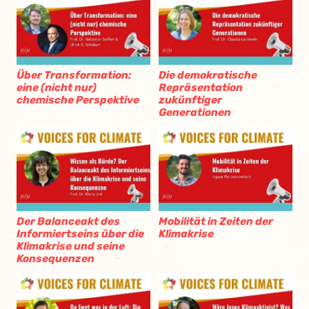
Über Transformation:
Die demokratische
eine (nicht nur)
Repräsentation
chemische Perspektive
zukünftiger
Generationen
Der Balanceakt des
Mobilität in Zeiten der
Informiertseins über die
Klimakrise
Klimakrise und seine
Konsequenzen