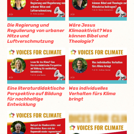
Die Regierung und
Wäre Jesus
Regulierung von urbaner
Klimaaktivist? Was
Hitze und
können Bibel und
Luftverschmutzung
Theologie?
Eine literaturdidaktische
Was individuelles
Perspektive auf Bildung
Verhalten fürs Klima
für nachhaltige
bringt
Entwicklung