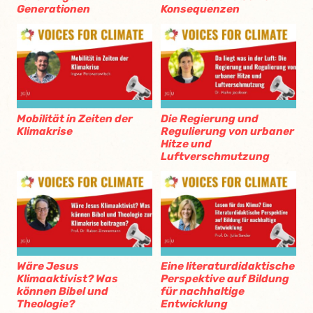
Generationen
Konsequenzen
Mobilität in Zeiten der
Die Regierung und
Klimakrise
Regulierung von urbaner
Hitze und
Luftverschmutzung
Wäre Jesus
Eine literaturdidaktische
Klimaaktivist? Was
Perspektive auf Bildung
können Bibel und
für nachhaltige
Theologie?
Entwicklung