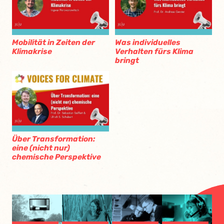
Mobilität in Zeiten der
Was individuelles
Klimakrise
Verhalten fürs Klima
bringt
Über Transformation:
eine (nicht nur)
chemische Perspektive