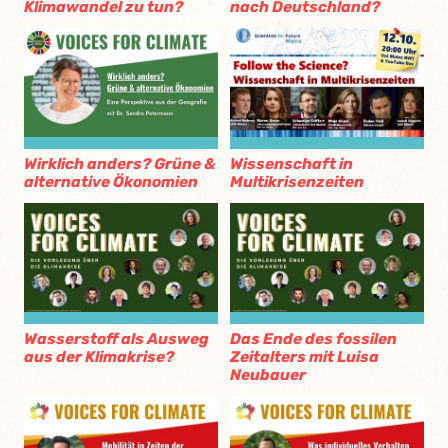
Klimawandel zu tun?
nach Deutschland?
Wirklich anders? Grüne &
Wissenschaft in
alternative Ökonomien
Multikrisenzeiten
Wasserstoff als Ausweg
Das Ende des fossilen
aus der Klimakrise?
Zeitalters mit Luisa
Neubauer