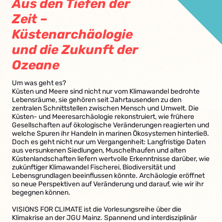
Aus den Tiefen der
Zeit –
Küstenarchäologie
und die Zukunft der
Ozeane
Um was geht es?
Küsten und Meere sind nicht nur vom Klimawandel bedrohte
Lebensräume, sie gehören seit Jahrtausenden zu den
zentralen Schnittstellen zwischen Mensch und Umwelt. Die
Küsten- und Meeresarchäologie rekonstruiert, wie frühere
Gesellschaften auf ökologische Veränderungen reagierten und
welche Spuren ihr Handeln in marinen Ökosystemen hinterließ.
Doch es geht nicht nur um Vergangenheit: Langfristige Daten
aus versunkenen Siedlungen, Muschelhaufen und alten
Küstenlandschaften liefern wertvolle Erkenntnisse darüber, wie
zukünftiger Klimawandel Fischerei, Biodiversität und
Lebensgrundlagen beeinflussen könnte. Archäologie eröffnet
so neue Perspektiven auf Veränderung und darauf, wie wir ihr
begegnen können.
VISIONS FOR CLIMATE ist die Vorlesungsreihe über die
Klimakrise an der JGU Mainz. Spannend und interdisziplinär