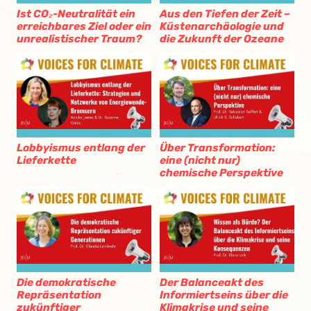
Ist CO₂-Neutralität ein
Aus den Tiefen der Zeit –
erreichbares Ziel oder ein
Küstenarchäologie und
unrealistischer Traum?
die Zukunft der Ozeane
Lobbyismus entlang der
Über Transformation:
Lieferkette
eine (nicht nur)
chemische Perspektive
Die demokratische
Der Balanceakt des
Repräsentation
Informiertseins über die
zukünftiger
Klimakrise und seine