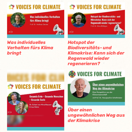
Was individuelles
Hotspot der
Verhalten fürs Klima
Biodiversitäts- und
bringt
Klimakrise: Kann sich der
Regenwald wieder
regenerieren?
Über einen
ungewöhnlichen Weg aus
der Klimakrise