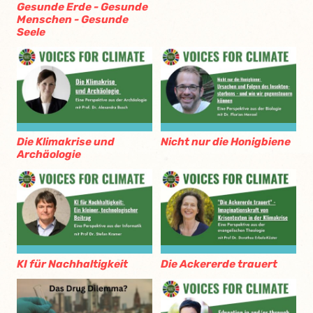
Gesunde Erde - Gesunde
Menschen - Gesunde
Seele
Die Klimakrise und
Nicht nur die Honigbiene
Archäologie
KI für Nachhaltigkeit
Die Ackererde trauert