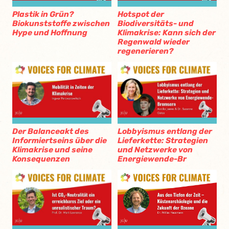
Plastik in Grün?
Hotspot der
Biokunststoffe zwischen
Biodiversitäts- und
Hype und Hoffnung
Klimakrise: Kann sich der
Regenwald wieder
regenerieren?
Der Balanceakt des
Lobbyismus entlang der
Informiertseins über die
Lieferkette: Strategien
Klimakrise und seine
und Netzwerke von
Konsequenzen
Energiewende-Br