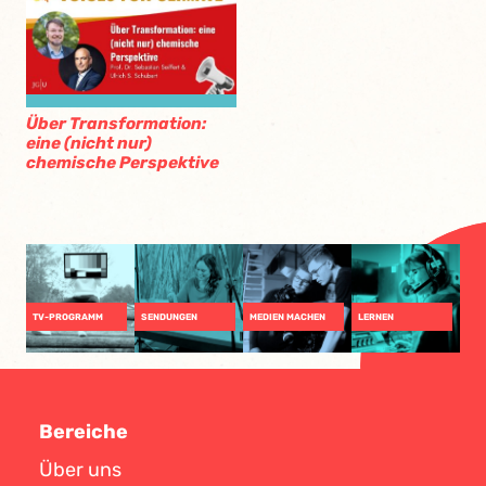
Über Transformation:
eine (nicht nur)
chemische Perspektive
TV-PROGRAMM
SENDUNGEN
MEDIEN MACHEN
LERNEN
Bereiche
Über uns