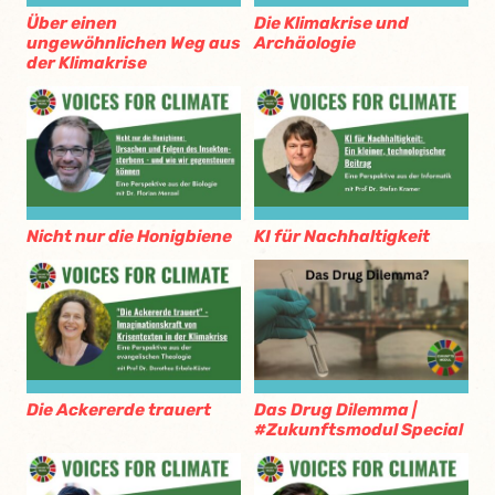
Über einen
Die Klimakrise und
ungewöhnlichen Weg aus
Archäologie
der Klimakrise
Nicht nur die Honigbiene
KI für Nachhaltigkeit
Die Ackererde trauert
Das Drug Dilemma |
#Zukunftsmodul Special