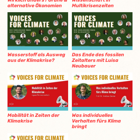
Wirklich anders? Grüne &
Wissenschaft in
alternative Ökonomien
Multikrisenzeiten
Wasserstoff als Ausweg
Das Ende des fossilen
aus der Klimakrise?
Zeitalters mit Luisa
Neubauer
Mobilität in Zeiten der
Was individuelles
Klimakrise
Verhalten fürs Klima
bringt