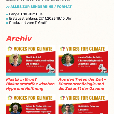
>> ALLES ZUR SENDEREIHE / FORMAT
Länge: 01h 30m 00s
Erstausstrahlung: 27.11.2023 18:15 Uhr
Produziert von: T. Graffe
Archiv
Plastik in Grün?
Aus den Tiefen der Zeit –
Biokunststoffe zwischen
Küstenarchäologie und
Hype und Hoffnung
die Zukunft der Ozeane