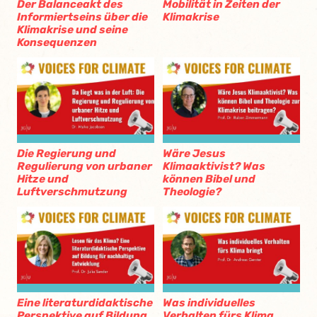
Der Balanceakt des
Mobilität in Zeiten der
Informiertseins über die
Klimakrise
Klimakrise und seine
Konsequenzen
Die Regierung und
Wäre Jesus
Regulierung von urbaner
Klimaaktivist? Was
Hitze und
können Bibel und
Luftverschmutzung
Theologie?
Eine literaturdidaktische
Was individuelles
Perspektive auf Bildung
Verhalten fürs Klima