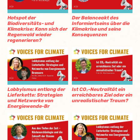
Hotspot der
Der Balanceakt des
Biodiversitäts- und
Informiertseins über die
Klimakrise: Kann sich der
Klimakrise und seine
Regenwald wieder
Konsequenzen
regenerieren?
Lobbyismus entlang der
Ist CO₂-Neutralität ein
Lieferkette: Strategien
erreichbares Ziel oder ein
und Netzwerke von
unrealistischer Traum?
Energiewende-Br