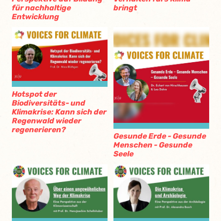
für nachhaltige
bringt
Entwicklung
Hotspot der
Biodiversitäts- und
Klimakrise: Kann sich der
Regenwald wieder
regenerieren?
Gesunde Erde - Gesunde
Menschen - Gesunde
Seele