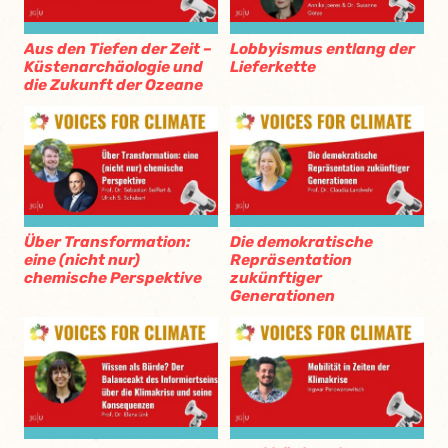
Aus den Tiefen der Zeit –
Lobbyismus entlang der
Küstenarchäologie und
Lieferkette
die Zukunft der Ozeane
Über Transformation:
Die demokratische
eine (nicht nur)
Repräsentation
chemische Perspektive
zukünftiger
Generationen