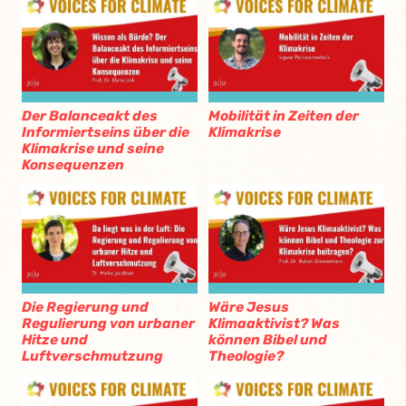
Der Balanceakt des
Mobilität in Zeiten der
Informiertseins über die
Klimakrise
Klimakrise und seine
Konsequenzen
Die Regierung und
Wäre Jesus
Regulierung von urbaner
Klimaaktivist? Was
Hitze und
können Bibel und
Luftverschmutzung
Theologie?