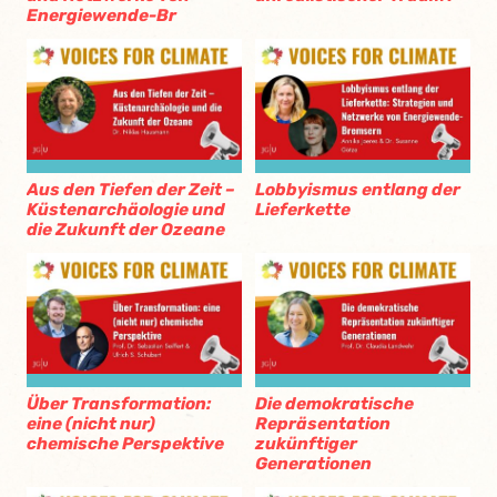
Energiewende-Br
Aus den Tiefen der Zeit –
Lobbyismus entlang der
Küstenarchäologie und
Lieferkette
die Zukunft der Ozeane
Über Transformation:
Die demokratische
eine (nicht nur)
Repräsentation
chemische Perspektive
zukünftiger
Generationen