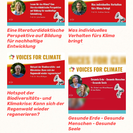
Eine literaturdidaktische
Was individuelles
Perspektive auf Bildung
Verhalten fürs Klima
für nachhaltige
bringt
Entwicklung
Hotspot der
Biodiversitäts- und
Klimakrise: Kann sich der
Regenwald wieder
regenerieren?
Gesunde Erde - Gesunde
Menschen - Gesunde
Seele