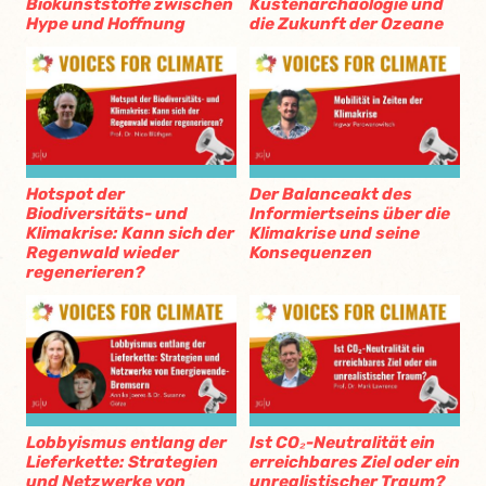
Biokunststoffe zwischen
Küstenarchäologie und
Hype und Hoffnung
die Zukunft der Ozeane
Hotspot der
Der Balanceakt des
Biodiversitäts- und
Informiertseins über die
Klimakrise: Kann sich der
Klimakrise und seine
Regenwald wieder
Konsequenzen
regenerieren?
Lobbyismus entlang der
Ist CO₂-Neutralität ein
Lieferkette: Strategien
erreichbares Ziel oder ein
und Netzwerke von
unrealistischer Traum?