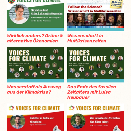
Wirklich anders? Grüne &
Wissenschaft in
alternative Ökonomien
Multikrisenzeiten
Wasserstoff als Ausweg
Das Ende des fossilen
aus der Klimakrise?
Zeitalters mit Luisa
Neubauer