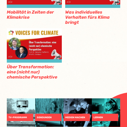
Mobilität in Zeiten der
Was individuelles
Klimakrise
Verhalten fürs Klima
bringt
Über Transformation:
eine (nicht nur)
chemische Perspektive
TV-PROGRAMM
SENDUNGEN
MEDIEN MACHEN
LERNEN