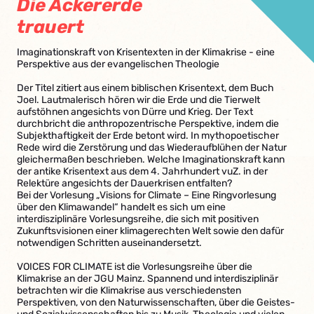
Die Ackererde
trauert
Imaginationskraft von Krisentexten in der Klimakrise - eine
Perspektive aus der evangelischen Theologie
Der Titel zitiert aus einem biblischen Krisentext, dem Buch
Joel. Lautmalerisch hören wir die Erde und die Tierwelt
aufstöhnen angesichts von Dürre und Krieg. Der Text
durchbricht die anthropozentrische Perspektive, indem die
Subjekthaftigkeit der Erde betont wird. In mythopoetischer
Rede wird die Zerstörung und das Wiederaufblühen der Natur
gleichermaßen beschrieben. Welche Imaginationskraft kann
der antike Krisentext aus dem 4. Jahrhundert vuZ. in der
Relektüre angesichts der Dauerkrisen entfalten?
Bei der Vorlesung „Visions for Climate – Eine Ringvorlesung
über den Klimawandel“ handelt es sich um eine
interdisziplinäre Vorlesungsreihe, die sich mit positiven
Zukunftsvisionen einer klimagerechten Welt sowie den dafür
notwendigen Schritten auseinandersetzt.
VOICES FOR CLIMATE ist die Vorlesungsreihe über die
Klimakrise an der JGU Mainz. Spannend und interdisziplinär
betrachten wir die Klimakrise aus verschiedensten
Perspektiven, von den Naturwissenschaften, über die Geistes-