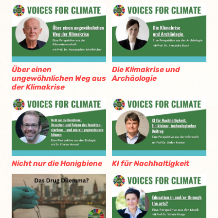
Über einen
Die Klimakrise und
ungewöhnlichen Weg aus
Archäologie
der Klimakrise
Nicht nur die Honigbiene
KI für Nachhaltigkeit