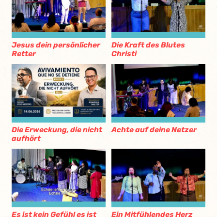
Jesus dein persönlicher
Die Kraft des Blutes
Retter
Christi
Die Erweckung, die nicht
Achte auf deine Netzer
aufhört
Es ist kein Gefühl es ist
Ein Mitfühlendes Herz