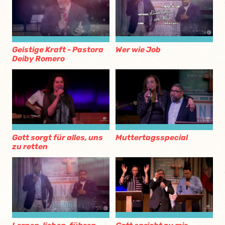
Geistige Kraft - Pastora
Wer wie Job
Deiby Romero
Gott sorgt für alles, uns
Muttertagsspecial
zu retten