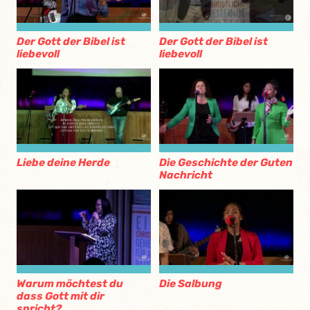
Der Gott der Bibel ist
Der Gott der Bibel ist
liebevoll
liebevoll
Liebe deine Herde
Die Geschichte der Guten
Nachricht
Warum möchtest du
Die Salbung
dass Gott mit dir
spricht?