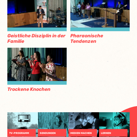
Geistliche Disziplin in der
Pharaonische
Familie
Tendenzen
Trockene Knochen
TV-PROGRAMM
SENDUNGEN
MEDIEN MACHEN
LERNEN