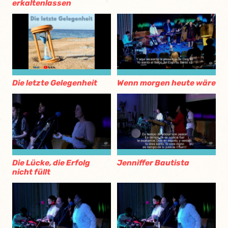
erkaltenlassen
Die letzte Gelegenheit
Wenn morgen heute wäre
Die Lücke, die Erfolg
Jenniffer Bautista
nicht füllt