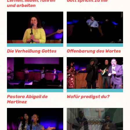
Lernen, lieben, führen
Gott spricht zu mir
und arbeiten
Die Verheißung Gottes
Offenbarung des Wortes
Pastora Abigail de
Wofür predigst du?
Martinez