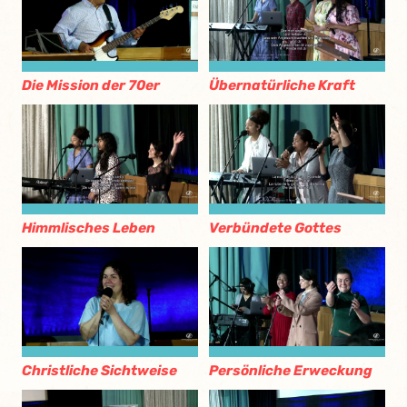
Die Mission der 70er
Übernatürliche Kraft
Himmlisches Leben
Verbündete Gottes
Christliche Sichtweise
Persönliche Erweckung