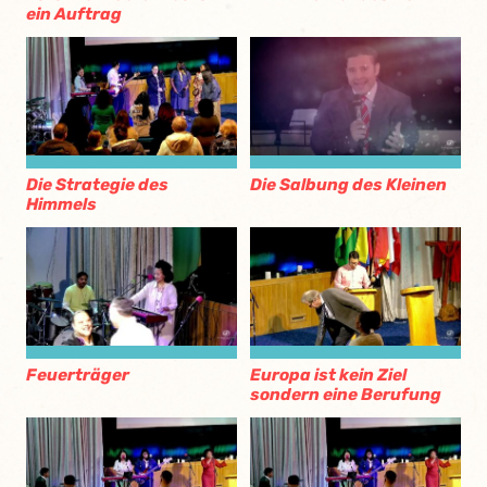
ein Auftrag
Die Strategie des
Die Salbung des Kleinen
Himmels
Feuerträger
Europa ist kein Ziel
sondern eine Berufung