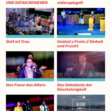
UND SATAN BESIEGEN
widerspiegelt
Gott ist Treu
Unidad y Fruto // Einheit
und Frucht
Das Feuer des Altars
Das Geheimnis der
Gesetzlosigkeit