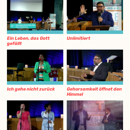
Ein Leben, das Gott
Unlimitiert
gefällt
Ich gehe nicht zurück
Gehorsamkeit öffnet den
Himmel