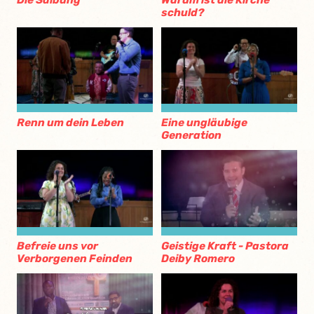
Die Salbung
Warum ist die Kirche
schuld?
Renn um dein Leben
Eine ungläubige
Generation
Befreie uns vor
Geistige Kraft - Pastora
Verborgenen Feinden
Deiby Romero