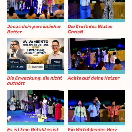
Jesus dein persönlicher
Die Kraft des Blutes
Retter
Christi
Die Erweckung, die nicht
Achte auf deine Netzer
aufhört
Es ist kein Gefühl es ist
Ein Mitfühlendes Herz