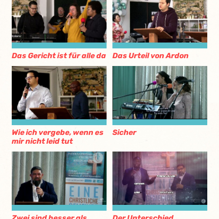
Das Gericht ist für alle da
Das Urteil von Ardon
Wie ich vergebe, wenn es
Sicher
mir nicht leid tut
Zwei sind besser als
Der Unterschied