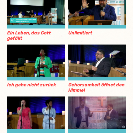
Ein Leben, das Gott
Unlimitiert
gefällt
Ich gehe nicht zurück
Gehorsamkeit öffnet den
Himmel