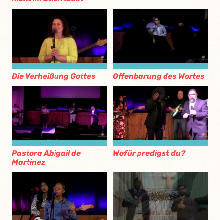
Die Verheißung Gottes
Offenbarung des Wortes
Pastora Abigail de
Wofür predigst du?
Martinez