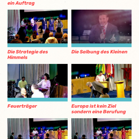
ein Auftrag
Die Strategie des
Die Salbung des Kleinen
Himmels
Feuerträger
Europa ist kein Ziel
sondern eine Berufung