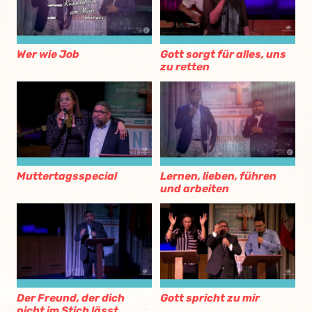
Wer wie Job
Gott sorgt für alles, uns
zu retten
Muttertagsspecial
Lernen, lieben, führen
und arbeiten
Der Freund, der dich
Gott spricht zu mir
nicht im Stich lässt