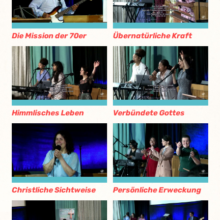
Die Mission der 70er
Übernatürliche Kraft
Himmlisches Leben
Verbündete Gottes
Christliche Sichtweise
Persönliche Erweckung