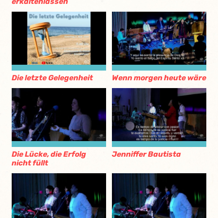
erkaltenlassen
Die letzte Gelegenheit
Wenn morgen heute wäre
Die Lücke, die Erfolg
Jenniffer Bautista
nicht füllt