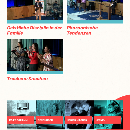
Geistliche Disziplin in der
Pharaonische
Familie
Tendenzen
Trockene Knochen
TV-PROGRAMM
SENDUNGEN
MEDIEN MACHEN
LERNEN