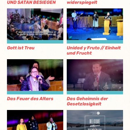
UND SATAN BESIEGEN
widerspiegelt
Gott ist Treu
Unidad y Fruto // Einheit
und Frucht
Das Feuer des Altars
Das Geheimnis der
Gesetzlosigkeit