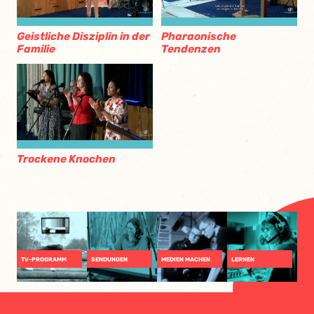
Geistliche Disziplin in der
Pharaonische
Familie
Tendenzen
Trockene Knochen
TV-PROGRAMM
SENDUNGEN
MEDIEN MACHEN
LERNEN