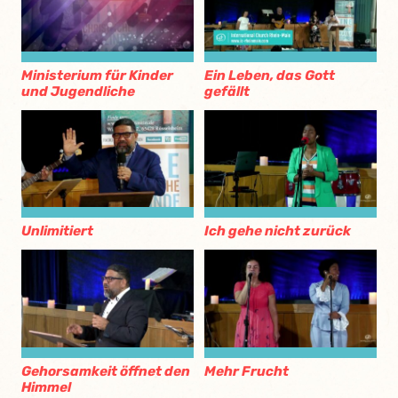
Ministerium für Kinder
Ein Leben, das Gott
und Jugendliche
gefällt
Unlimitiert
Ich gehe nicht zurück
Gehorsamkeit öffnet den
Mehr Frucht
Himmel