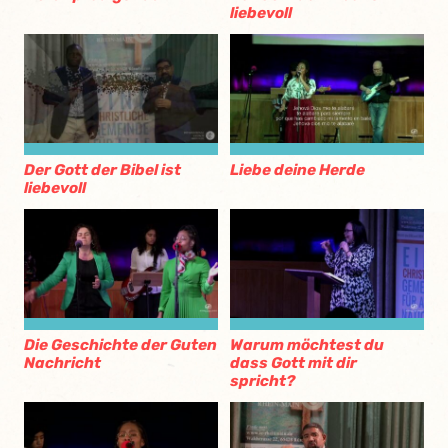
liebevoll
Der Gott der Bibel ist
Liebe deine Herde
liebevoll
Die Geschichte der Guten
Warum möchtest du
Nachricht
dass Gott mit dir
spricht?