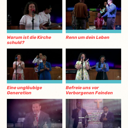
Warum ist die Kirche
Renn um dein Leben
schuld?
Eine ungläubige
Befreie uns vor
Generation
Verborgenen Feinden