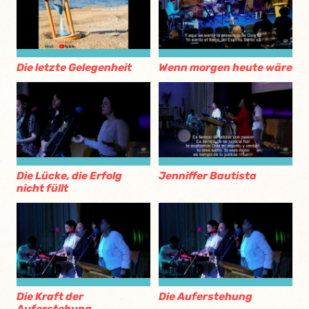
Die letzte Gelegenheit
Wenn morgen heute wäre
Die Lücke, die Erfolg
Jenniffer Bautista
nicht füllt
Die Kraft der
Die Auferstehung
Auferstehung