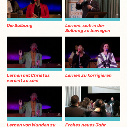
Die Salbung
Lernen, sich in der
Salbung zu bewegen
Lernen mit Christus
Lernen zu korrigieren
vereint zu sein
Lernen von Wunden zu
Frohes neues Jahr