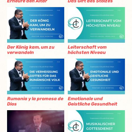
Erneure den Altar
Das Gift des Stolzes
Der König kam, um zu
Leiterschaft vom
verwandeln
höchsten Niveau
Rumania y la promesa de
Emotionale und
Dios
Geistliche Gesundheit