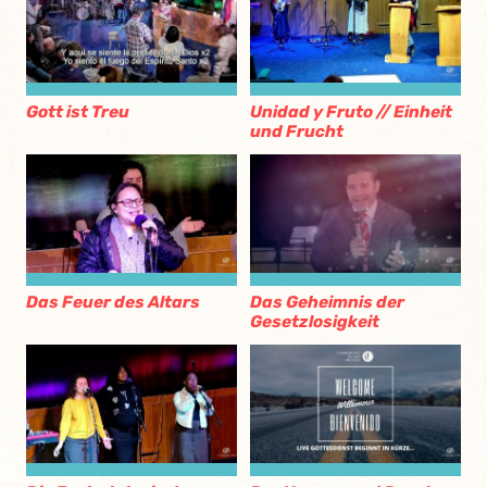
Gott ist Treu
Unidad y Fruto // Einheit
und Frucht
Das Feuer des Altars
Das Geheimnis der
Gesetzlosigkeit