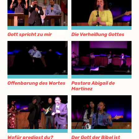
Gott spricht zu mir
Die Verheißung Gottes
Offenbarung des Wortes
Pastora Abigail de
Martinez
Wofür predigst du?
Der Gott der Bibel ist