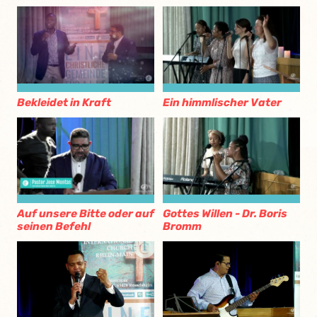
Bekleidet in Kraft
Ein himmlischer Vater
Auf unsere Bitte oder auf
Gottes Willen - Dr. Boris
seinen Befehl
Bromm