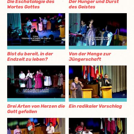
Die Eschatologie des
Der Hunger und Durst
Wortes Gottes
des Geistes
Bist du bereit, in der
Von der Menge zur
Endzeit zu leben?
Jüngerschaft
Drei Arten von Herzen die
Ein radikaler Vorschlag
Gott gefallen