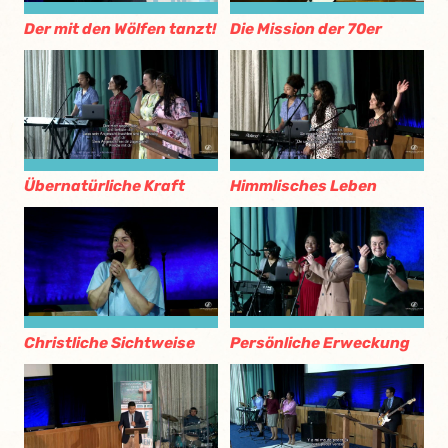
Der mit den Wölfen tanzt!
Die Mission der 70er
Übernatürliche Kraft
Himmlisches Leben
Christliche Sichtweise
Persönliche Erweckung