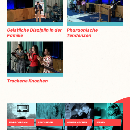
Geistliche Disziplin in der
Pharaonische
Familie
Tendenzen
Trockene Knochen
TV-PROGRAMM
SENDUNGEN
MEDIEN MACHEN
LERNEN