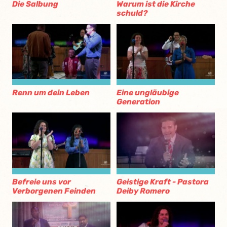
Die Salbung
Warum ist die Kirche
schuld?
Renn um dein Leben
Eine ungläubige
Generation
Befreie uns vor
Geistige Kraft - Pastora
Verborgenen Feinden
Deiby Romero