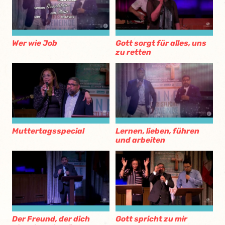
Wer wie Job
Gott sorgt für alles, uns
zu retten
Muttertagsspecial
Lernen, lieben, führen
und arbeiten
Der Freund, der dich
Gott spricht zu mir