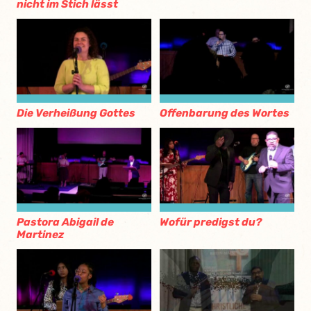
nicht im Stich lässt
Die Verheißung Gottes
Offenbarung des Wortes
Pastora Abigail de
Wofür predigst du?
Martinez