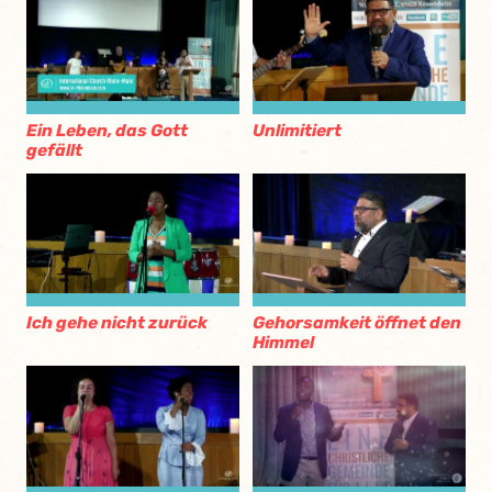
Ein Leben, das Gott
Unlimitiert
gefällt
Ich gehe nicht zurück
Gehorsamkeit öffnet den
Himmel