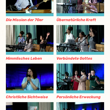
Die Mission der 70er
Übernatürliche Kraft
Himmlisches Leben
Verbündete Gottes
Christliche Sichtweise
Persönliche Erweckung