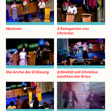
Hashem
3 Kategorien von
Christen
Die Arche der Erlösung
Intimität mit Christus
inmitten der Krise