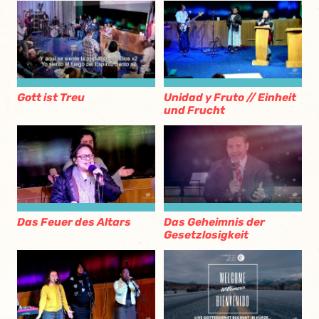
Gott ist Treu
Unidad y Fruto // Einheit
und Frucht
Das Feuer des Altars
Das Geheimnis der
Gesetzlosigkeit