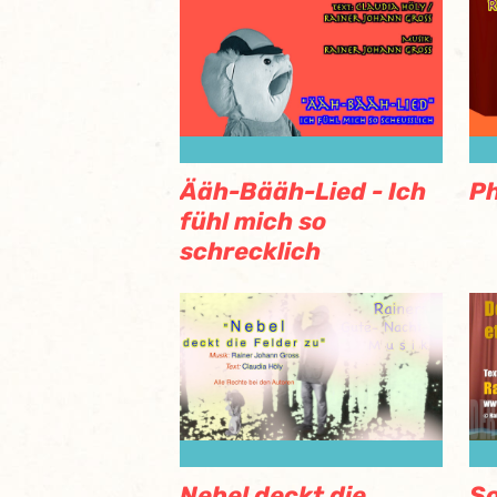
Ääh-Bääh-Lied - Ich
Ph
fühl mich so
schrecklich
Nebel deckt die
S