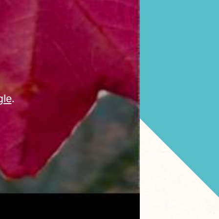
gle
.