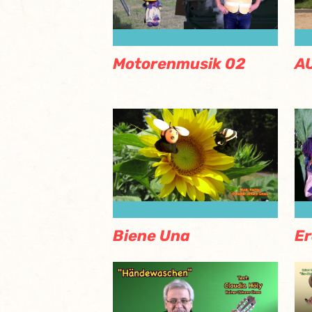
Motorenmusik 02
A
Biene Una
E