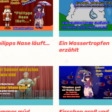
ilipps Nase läuft...
Ein Wassertropfen
erzählt
ommer müd
Kirschen groß und