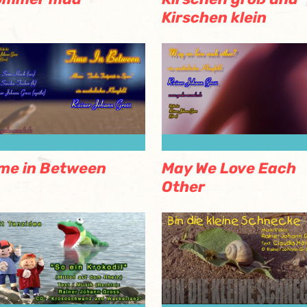
Kirschen klein
me in Between
May We Love Each
Other