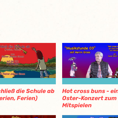
hließ die Schule ab
Hot cross buns - ei
erien, Ferien)
Oster-Konzert zum
Mitspielen