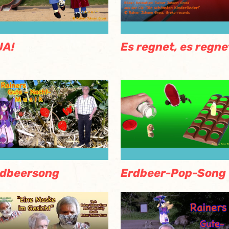
UA!
Es regnet, es regne
rdbeersong
Erdbeer-Pop-Song