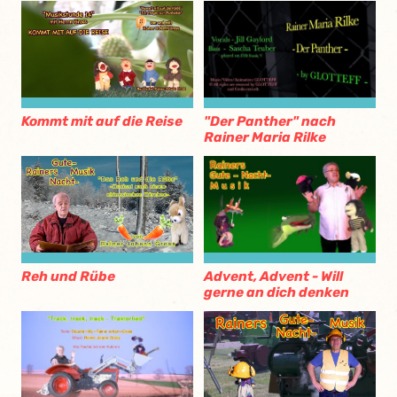
"Der Panther" nach
Kommt mit auf die Reise
Rainer Maria Rilke
Advent, Advent - Will
Reh und Rübe
gerne an dich denken