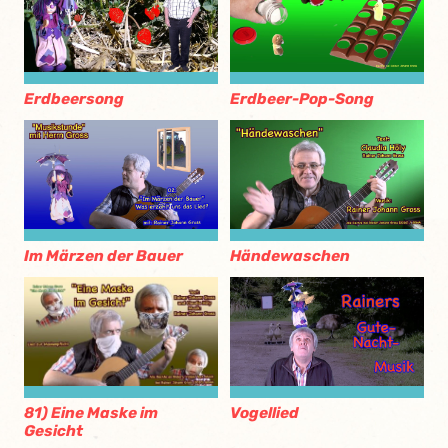
Erdbeersong
Erdbeer-Pop-Song
Im Märzen der Bauer
Händewaschen
81) Eine Maske im
Vogellied
Gesicht