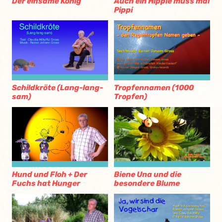
Der einsame König
Auch ein Hippie muss mal
Pippi
Schildkröte (Lang-lang-
Tropfennamen (1000
sam)
Tropfen)
Hund und Floh + Der
Biene Una und die
Fuchs hat Hunger
besondere Blume