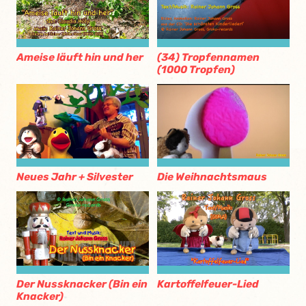
Ameise läuft hin und her
(34) Tropfennamen
(1000 Tropfen)
Neues Jahr + Silvester
Die Weihnachtsmaus
Der Nussknacker (Bin ein
Kartoffelfeuer-Lied
Knacker)