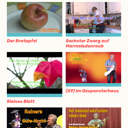
Der Bratapfel
Sechster Zwerg auf
Marmeladenraub
(59) Im Gespensterhaus
Kleines Blatt