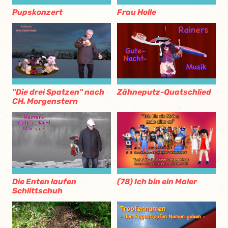
Pupskonzert
Frau Holle
"Die drei Spatzen" nach
Zähneputz-Quatschlied
CH. Morgenstern
(78) Ich bin ein Maler
Die Enten laufen
Schlittschuh