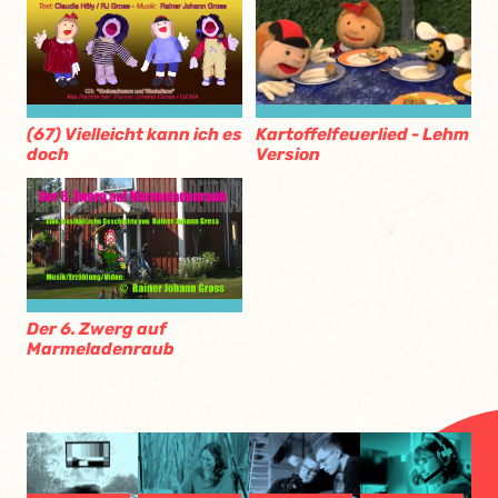
Kartoffelfeuerlied - Lehm
(67) Vielleicht kann ich es
Version
doch
Der 6. Zwerg auf
Marmeladenraub