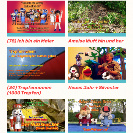
(78) Ich bin ein Maler
Ameise läuft hin und her
(34) Tropfennamen
Neues Jahr + Silvester
(1000 Tropfen)