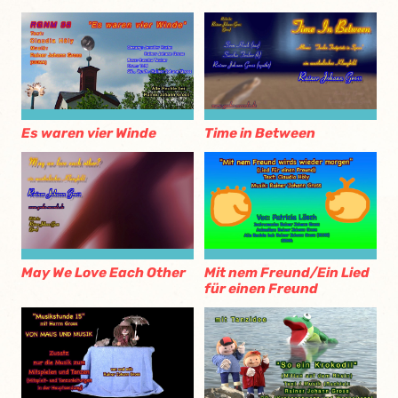
Es waren vier Winde
Time in Between
May We Love Each Other
Mit nem Freund/Ein Lied
für einen Freund