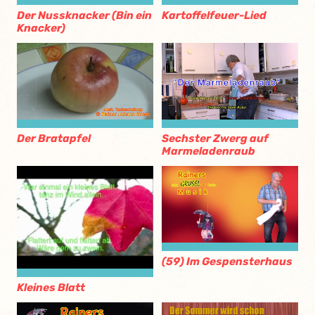
Der Nussknacker (Bin ein
Kartoffelfeuer-Lied
Knacker)
Der Bratapfel
Sechster Zwerg auf
Marmeladenraub
(59) Im Gespensterhaus
Kleines Blatt