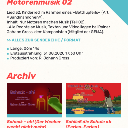
Motorenmusik 02
Lied 32: Kinderlied im Rahmen eines »Betthupferls« (Art.
»Sandmännchen«).
Inhalt: Nur Motoren machen Musik (Teil 02).
-Alle Rechte an Musik, Texten und Video liegen bei Rainer
Johann Gross, dem Komponisten (Mitglied der GEMA).
>> ALLES ZUR SENDEREIHE / FORMAT
Länge: 06m 14s
Erstausstrahlung: 31.08.2020 17:30 Uhr
Produziert von: R. Johann Gross
Archiv
Schock – oh! (Der Wecker
Schließ die Schule ab
weckt nicht mehr)
(Ferien, Ferien)