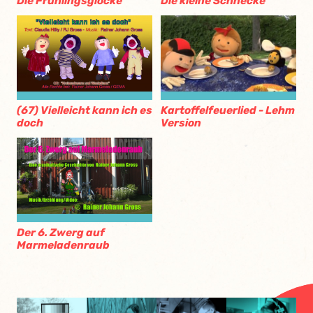
Die kleine Schnecke
Die Frühlingsglocke
Kartoffelfeuerlied - Lehm
(67) Vielleicht kann ich es
Version
doch
Der 6. Zwerg auf
Marmeladenraub