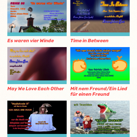
Es waren vier Winde
Time in Between
May We Love Each Other
Mit nem Freund/Ein Lied
für einen Freund