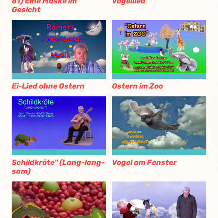
81) Eine Maske im
Vogellied
Gesicht
Ei-Lied ohne Ostern
Ostern im Zoo
Schildkröte" (Lang-lang-
Vogel am Fenster
sam)