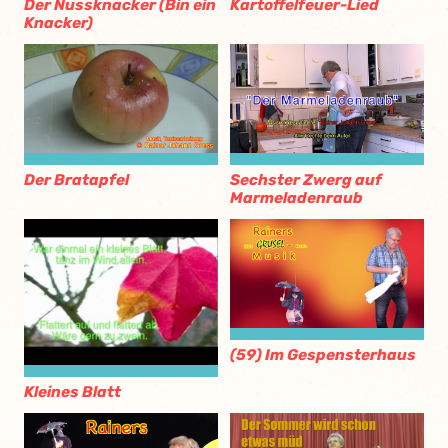
Der Nussknacker (Bin ein
Kartoffelfeuer-Lied
Knacker)
Der Bratapfel
Sechster Zwerg auf
Marmeladenraub
(59) Im Gespensterhaus
Kleines Blatt