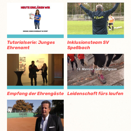
Tutorialserie: Junges
Inklusionsteam SV
Ehrenamt
Speßbach
Empfang der Ehrengäste
Leidenschaft fürs laufen