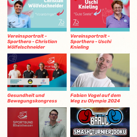
Vereinsportrait -
Vereinsportrait -
Sporthero - Christian
Sporthero - Uschi
Wölfelschneider
Knieling
Gesundheit und
Fabian Vogel auf dem
Bewegungskongress
Weg zu Olympia 2024