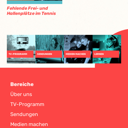
Fehlende Frei- und
Hallenplätze im Tennis
TV-PROGRAMM
SENDUNGEN
MEDIEN MACHEN
LERNEN
Bereiche
Über uns
TV-Programm
Sendungen
Medien machen