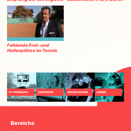
Fehlende Frei- und
Hallenplätze im Tennis
TV-PROGRAMM
SENDUNGEN
MEDIEN MACHEN
LERNEN
Bereiche