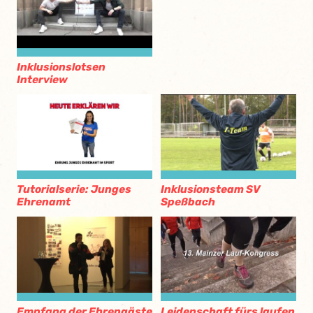
Inklusionslotsen
Interview
Tutorialserie: Junges
Inklusionsteam SV
Ehrenamt
Speßbach
Empfang der Ehrengäste
Leidenschaft fürs laufen