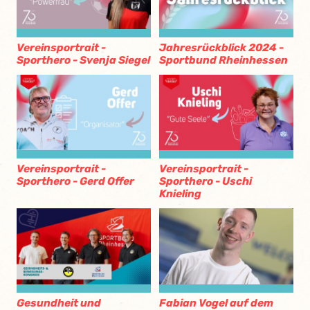
Vereinsportrait -
Jahresrückblick 2024 -
Sporthero - Svenja Siegel
Sportbund Rheinhessen
Vereinsportrait -
Vereinsportrait -
Sporthero - Gerd Offer
Sporthero - Uschi
Knieling
Gesundheit und
Fabian Vogel auf dem