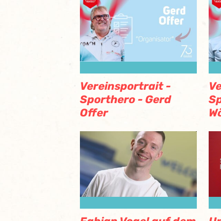
Vereinsportrait -
Ve
Sporthero - Gerd
Sp
Offer
Wö