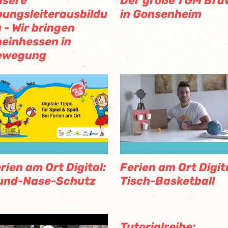
nsere
Der große TGM Bra
ungsleiterausbildu
in Gonsenheim
 - Wir bringen
einhessen in
ewegung
rien am Ort Digital:
Ferien am Ort Digita
und-Nase-Schutz
Tisch-Basketball
Tutorialreihe: