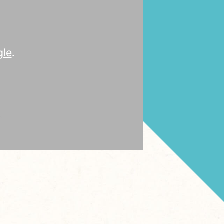
gle
.