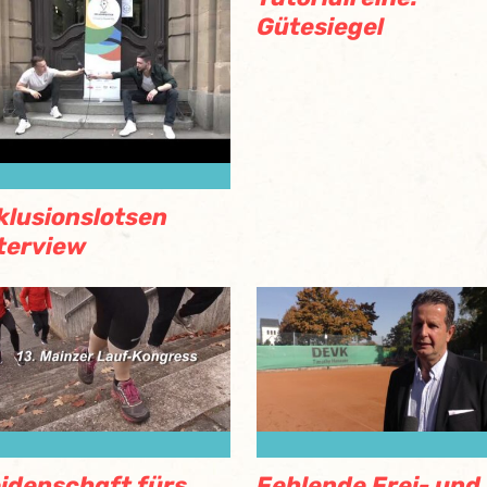
Gütesiegel
klusionslotsen
terview
idenschaft fürs
Fehlende Frei- und