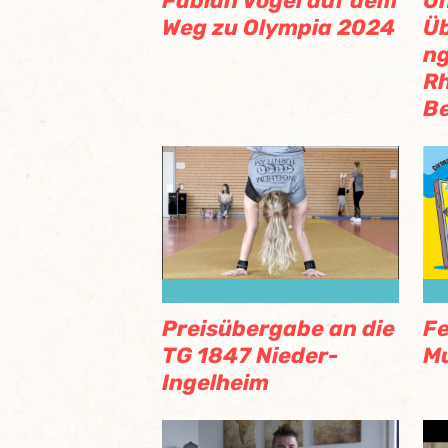
Fabian Vogel auf dem
U
Weg zu Olympia 2024
Üb
ng
Rh
B
Preisübergabe an die
Fe
TG 1847 Nieder-
M
Ingelheim