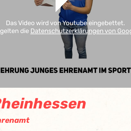
Das Video wird von Youtube eingebettet.
 gelten die
Datenschutzerklärungen von Goo
Rheinhessen
Ehrenamt