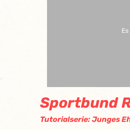
Es
Sportbund 
Tutorialserie: Junges 