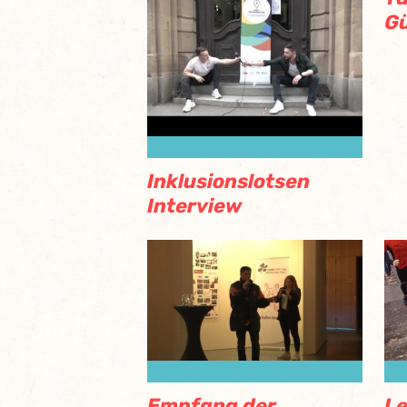
Gü
Inklusionslotsen
Interview
Empfang der
Le