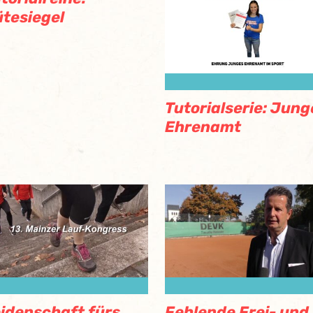
tesiegel
Tutorialserie: Jung
Ehrenamt
idenschaft fürs
Fehlende Frei- und