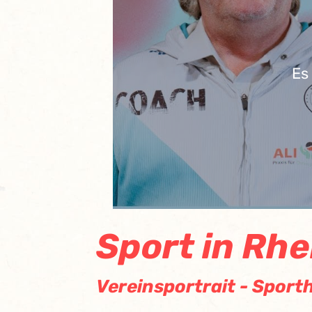
Es
Sport in Rh
Vereinsportrait - Sporth