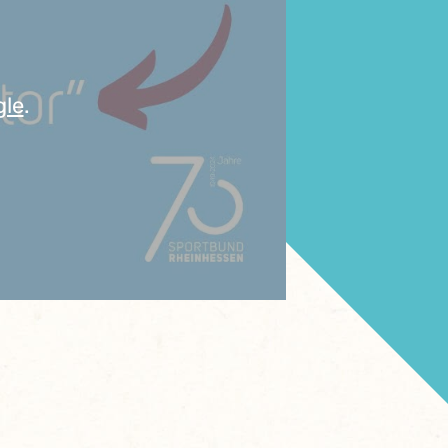
gle
.