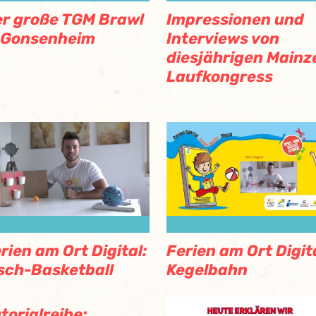
r große TGM Brawl
Impressionen und
 Gonsenheim
Interviews von
diesjährigen Mainz
Laufkongress
Ferien am Ort Digita
rien am Ort Digital:
Kegelbahn
sch-Basketball
torialreihe: