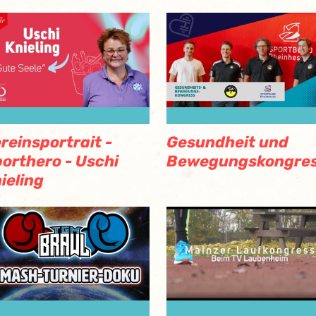
reinsportrait -
Gesundheit und
orthero - Uschi
Bewegungskongre
ieling