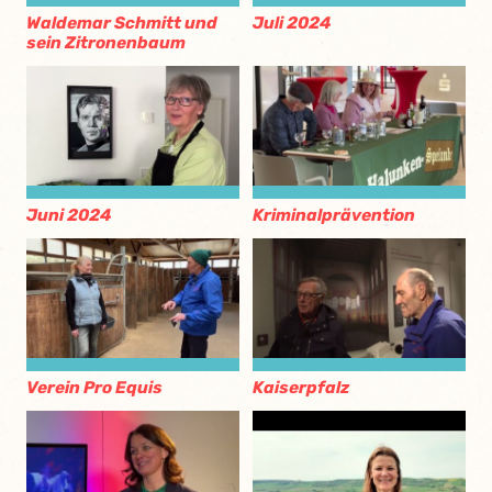
Waldemar Schmitt und
Juli 2024
sein Zitronenbaum
Juni 2024
Kriminalprävention
Verein Pro Equis
Kaiserpfalz