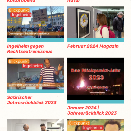
Kulturabend
Natur
Ingelheim gegen
Februar 2024 Magazin
Rechtsextremismus
Satirischer
Jahresrückblick 2023
Januar 2024 |
Jahresrückblick 2023