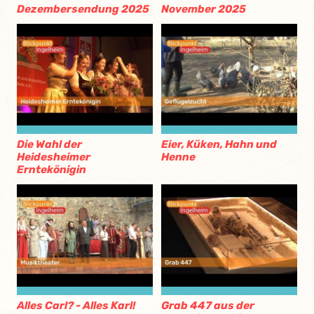
Dezembersendung 2025
November 2025
Die Wahl der
Eier, Küken, Hahn und
Heidesheimer
Henne
Erntekönigin
Alles Carl? - Alles Karl!
Grab 447 aus der