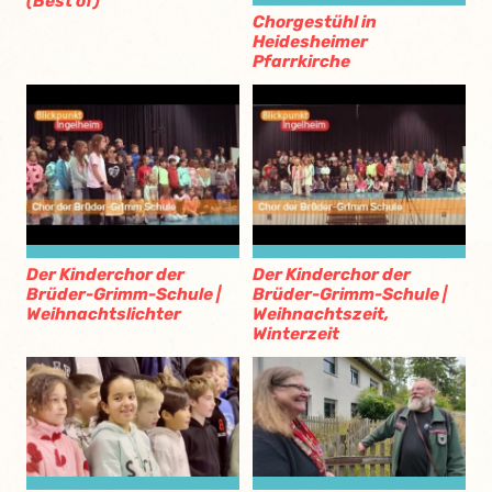
(Best of)
Chorgestühl in
Heidesheimer
Pfarrkirche
Der Kinderchor der
Der Kinderchor der
Brüder-Grimm-Schule |
Brüder-Grimm-Schule |
Weihnachtslichter
Weihnachtszeit,
Winterzeit