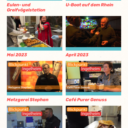
Eulen- und
U-Boot auf dem Rhein
Greifvögelstation
Mai 2023
April 2023
Metzgerei Stephan
Café Purer Genuss