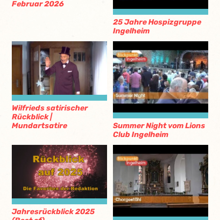
Februar 2026
25 Jahre Hospizgruppe
Ingelheim
Wilfrieds satirischer
Rückblick |
Mundartsatire
Summer Night vom Lions
Club Ingelheim
Jahresrückblick 2025