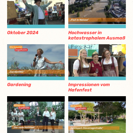
Oktober 2024
Hochwasser in
katastrophalem Ausmaß
Gardening
Impressionen vom
Hafenfest