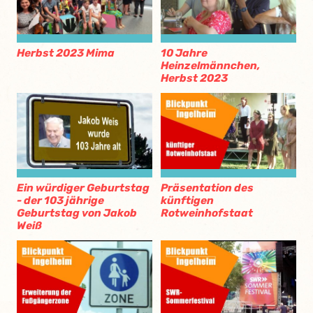
Herbst 2023 Mima
10 Jahre
Heinzelmännchen,
Herbst 2023
Ein würdiger Geburtstag
Präsentation des
- der 103 jährige
künftigen
Geburtstag von Jakob
Rotweinhofstaat
Weiß