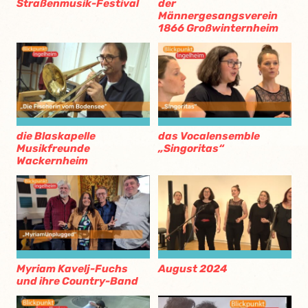
Straßenmusik-Festival
der
Männergesangsverein
1866 Großwinternheim
die Blaskapelle
das Vocalensemble
Musikfreunde
„Singoritas“
Wackernheim
Myriam Kavelj-Fuchs
August 2024
und ihre Country-Band