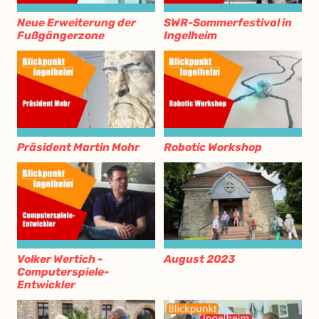
Neue Erweiterung der
SWR-Sommerfestival in
Fußgängerzone
Ingelheim
Präsident Martin Mohr
Robotic Workshop
Volker Wertich -
August 2023
Computerspiele-
Entwickler