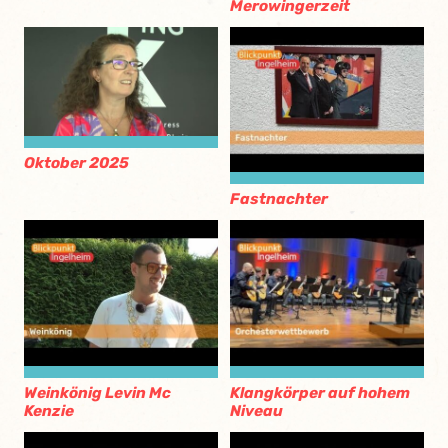
Merowingerzeit
Oktober 2025
Fastnachter
Weinkönig Levin Mc
Klangkörper auf hohem
Kenzie
Niveau