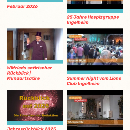
Februar 2026
25 Jahre Hospizgruppe
Ingelheim
Wilfrieds satirischer
Rückblick |
Mundartsatire
Summer Night vom Lions
Club Ingelheim
Jahresrückblick 2025