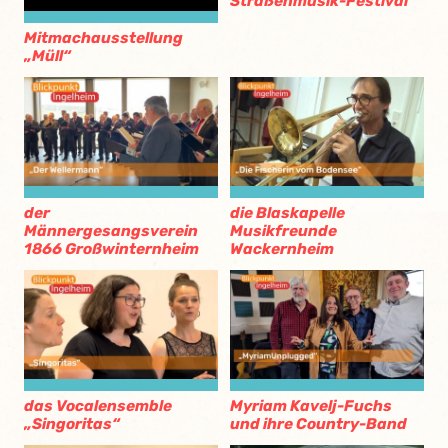
Straßenmusik-Festival
Mitmachausstellung
„Müll“
der
die Blaskapelle
Männergesangsverein
Musikfreunde
1866 Großwinternheim
Wackernheim
das Vocalensemble
Myriam Kavelj-Fuchs
„Singoritas“
und ihre Country-Band