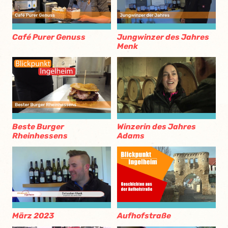
Café Purer Genuss
Jungwinzer des Jahres
Menk
Beste Burger
Winzerin des Jahres
Rheinhessens
Adams
März 2023
Aufhofstraße