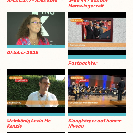
Alles Carl? - Alles Karl!
Grab 447 aus der
Merowingerzeit
Oktober 2025
Fastnachter
Weinkönig Levin Mc
Klangkörper auf hohem
Kenzie
Niveau