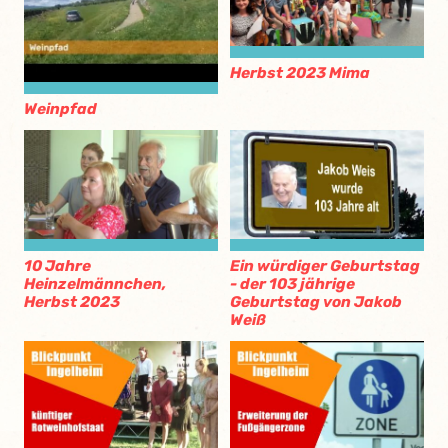
Herbst 2023 Mima
Weinpfad
10 Jahre
Ein würdiger Geburtstag
Heinzelmännchen,
- der 103 jährige
Herbst 2023
Geburtstag von Jakob
Weiß