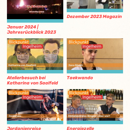
Dezember 2023 Magazin
Januar 2024 |
Jahresrückblick 2023
Atelierbesuch bei
Taekwando
Katharina von Saalfeld
Jordanienreise
Energiezelle