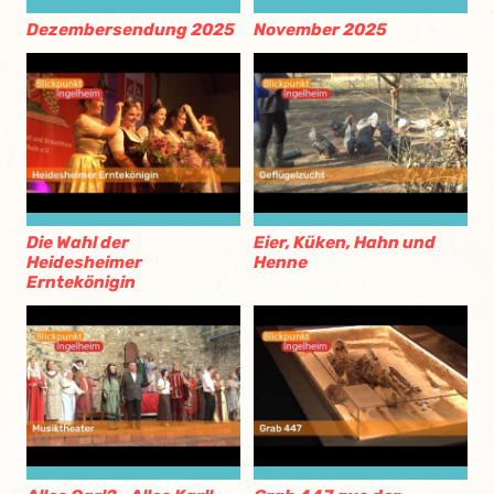
Dezembersendung 2025
November 2025
Die Wahl der
Eier, Küken, Hahn und
Heidesheimer
Henne
Erntekönigin