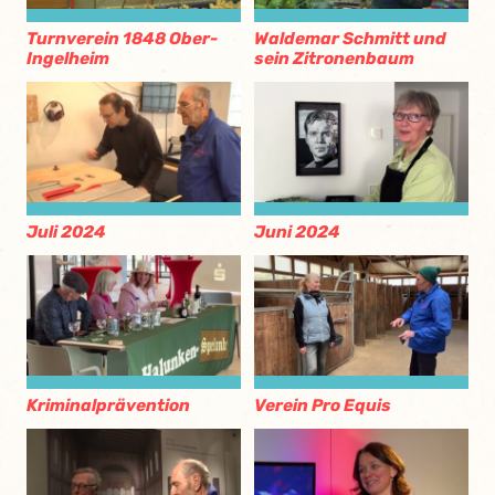
Turnverein 1848 Ober-
Waldemar Schmitt und
Ingelheim
sein Zitronenbaum
Juli 2024
Juni 2024
Kriminalprävention
Verein Pro Equis