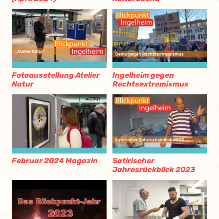
Fotoausstellung Atelier
Ingelheim gegen
Natur
Rechtsextremismus
Februar 2024 Magazin
Satirischer
Jahresrückblick 2023