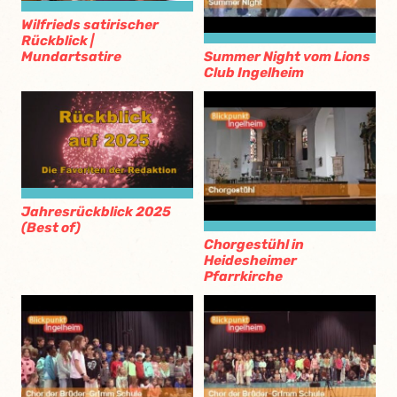
Wilfrieds satirischer
Rückblick |
Mundartsatire
Summer Night vom Lions
Club Ingelheim
Jahresrückblick 2025
(Best of)
Chorgestühl in
Heidesheimer
Pfarrkirche