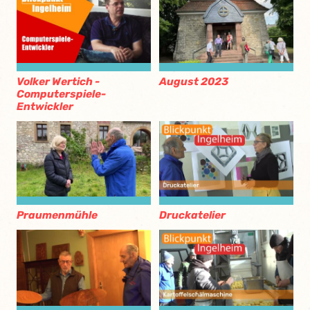
Volker Wertich -
August 2023
Computerspiele-
Entwickler
Praumenmühle
Druckatelier