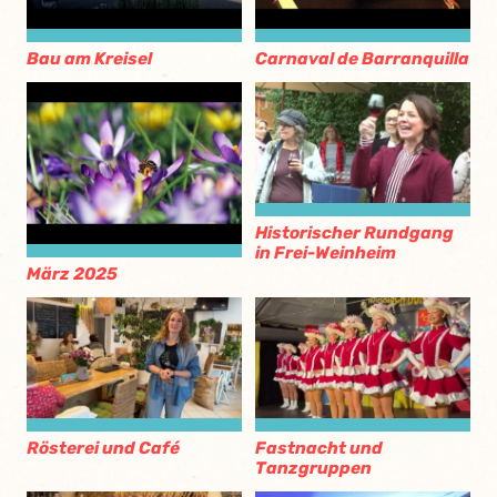
Bau am Kreisel
Carnaval de Barranquilla
Historischer Rundgang
in Frei-Weinheim
März 2025
Rösterei und Café
Fastnacht und
Tanzgruppen