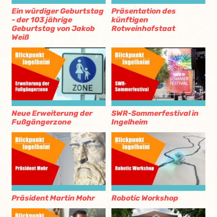
Ein würdiger Geburtstag
Präsentation des
- der 103 jährige
künftigen
Geburtstag von Jakob
Rotweinhofstaat
Weiß
Neue Erweiterung der
SWR-Sommerfestival in
Fußgängerzone
Ingelheim
Präsident Martin Mohr
Robotic Workshop