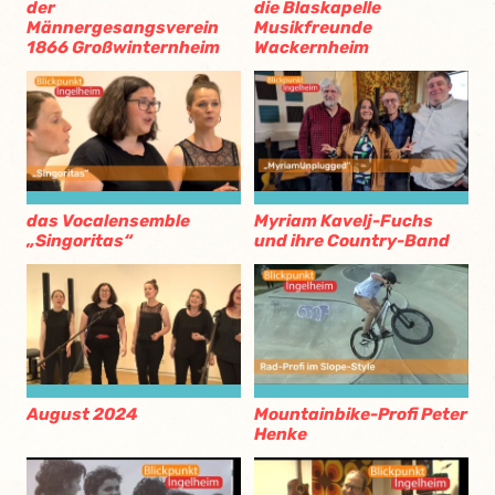
der
die Blaskapelle
Männergesangsverein
Musikfreunde
1866 Großwinternheim
Wackernheim
das Vocalensemble
Myriam Kavelj-Fuchs
„Singoritas“
und ihre Country-Band
August 2024
Mountainbike-Profi Peter
Henke