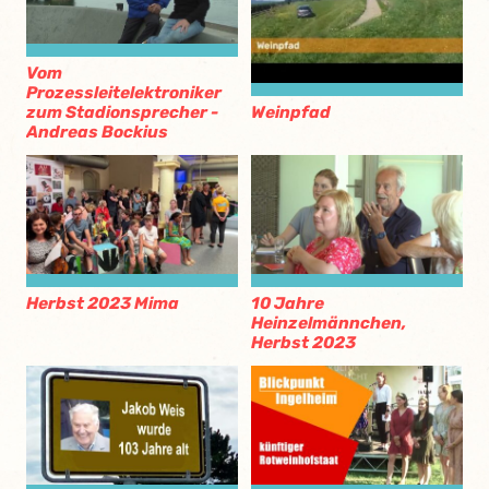
Vom
Prozessleitelektroniker
zum Stadionsprecher -
Weinpfad
Andreas Bockius
Herbst 2023 Mima
10 Jahre
Heinzelmännchen,
Herbst 2023