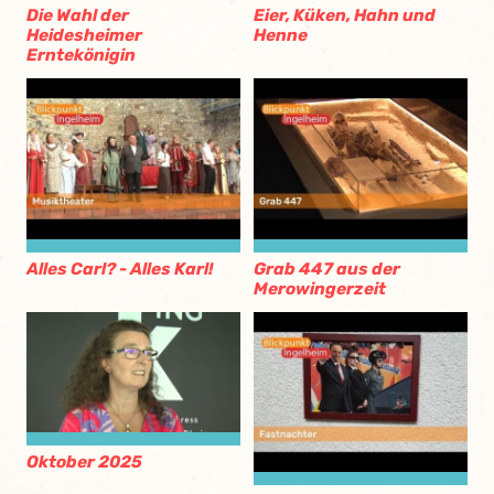
Die Wahl der
Eier, Küken, Hahn und
Heidesheimer
Henne
Erntekönigin
Alles Carl? - Alles Karl!
Grab 447 aus der
Merowingerzeit
Oktober 2025