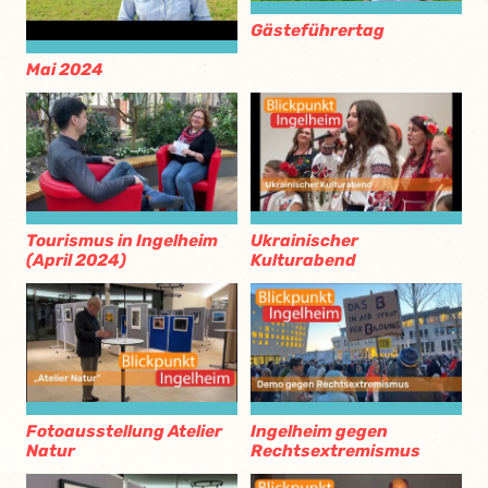
Gästeführertag
Mai 2024
Tourismus in Ingelheim
Ukrainischer
(April 2024)
Kulturabend
Fotoausstellung Atelier
Ingelheim gegen
Natur
Rechtsextremismus