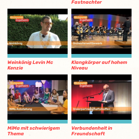
Fastnachter
Weinkönig Levin Mc
Klangkörper auf hohem
Kenzie
Niveau
MiMa mit schwierigem
Verbundenheit in
Thema
Freundschaft