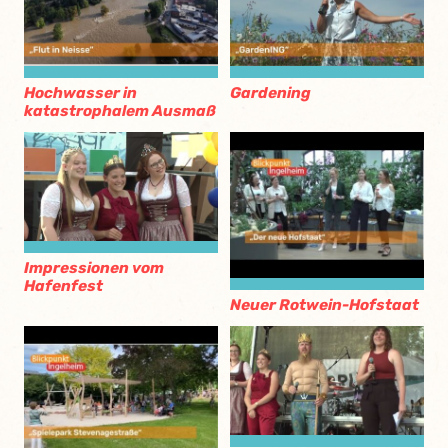
Hochwasser in
Gardening
katastrophalem Ausmaß
Impressionen vom
Hafenfest
Neuer Rotwein-Hofstaat