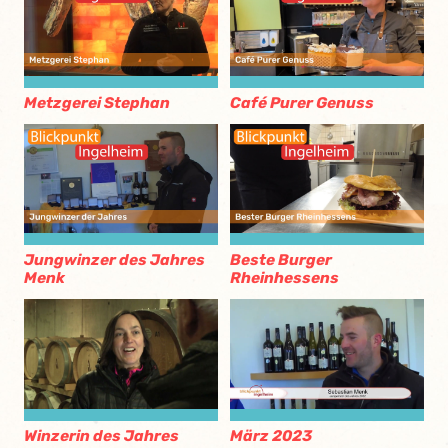
Metzgerei Stephan
Café Purer Genuss
Jungwinzer des Jahres
Beste Burger
Menk
Rheinhessens
Winzerin des Jahres
März 2023