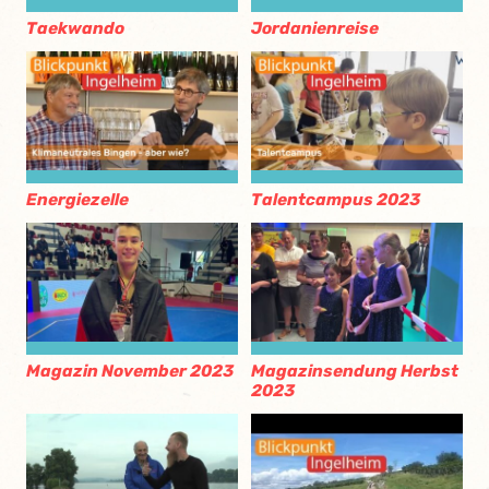
Taekwando
Jordanienreise
Energiezelle
Talentcampus 2023
Magazin November 2023
Magazinsendung Herbst
2023