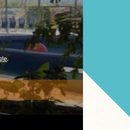
gle
.