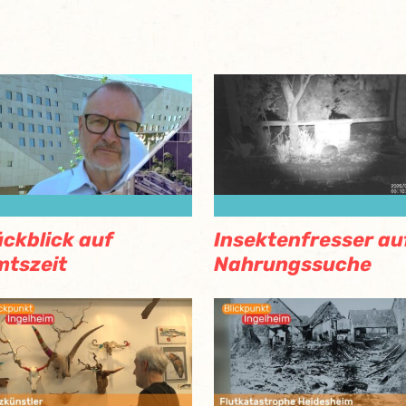
ckblick auf
Insektenfresser au
tszeit
Nahrungssuche