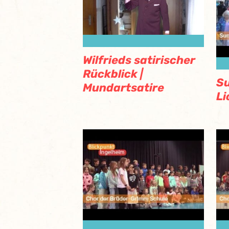
Wilfrieds satirischer
Rückblick |
S
Mundartsatire
Li