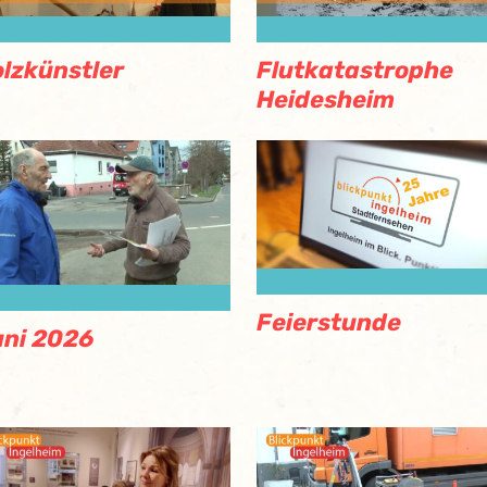
lzkünstler
Flutkatastrophe
Heidesheim
Feierstunde
ni 2026