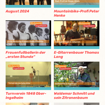
August 2024
Mountainbike-Profi Peter
Henke
Frauenfußballerin der
E-Gitarrenbauer Thomas
„ersten Stunde“
Lang
Turnverein 1848 Ober-
Waldemar Schmitt und
Ingelheim
sein Zitronenbaum