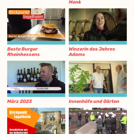
Menk
Beste Burger
Winzerin des Jahres
Rheinhessens
Adams
März 2023
Innenhöfe und Gärten