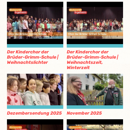
Der Kinderchor der
Der Kinderchor der
Brüder-Grimm-Schule |
Brüder-Grimm-Schule |
Weihnachtslichter
Weihnachtszeit,
Winterzeit
Dezembersendung 2025
November 2025