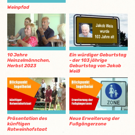
Weinpfad
10 Jahre
Ein würdiger Geburtstag
Heinzelmännchen,
- der 103 jährige
Herbst 2023
Geburtstag von Jakob
Weiß
Präsentation des
Neue Erweiterung der
künftigen
Fußgängerzone
Rotweinhofstaat