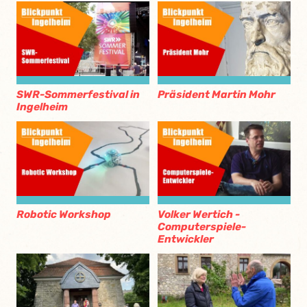
SWR-Sommerfestival in
Präsident Martin Mohr
Ingelheim
Robotic Workshop
Volker Wertich -
Computerspiele-
Entwickler