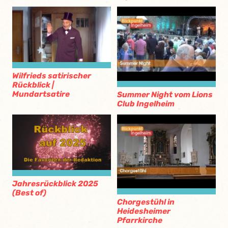
Wilfrieds satirischer
Rückblick |
Mundartsatire
Summer Night vom Lions
Club Ingelheim
Jahresrückblick 2025
(Best of)
Chorgestühl in
Heidesheimer
Pfarrkirche