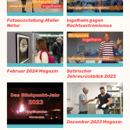
Fotoausstellung Atelier
Ingelheim gegen
Natur
Rechtsextremismus
Februar 2024 Magazin
Satirischer
Jahresrückblick 2023
Dezember 2023 Magazin