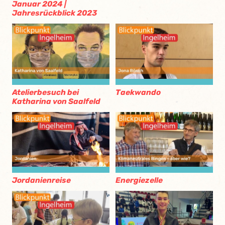
Januar 2024 |
Jahresrückblick 2023
Atelierbesuch bei
Taekwando
Katharina von Saalfeld
Jordanienreise
Energiezelle