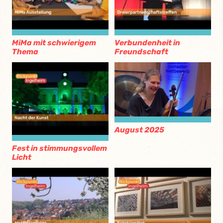
MiMa mit schwierigem
Verbundenheit in
Thema
Freundschaft
August 2025
Fest in stimmungsvollem
Licht