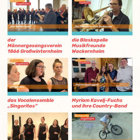
der
die Blaskapelle
Männergesangsverein
Musikfreunde
1866 Großwinternheim
Wackernheim
das Vocalensemble
Myriam Kavelj-Fuchs
„Singoritas“
und ihre Country-Band