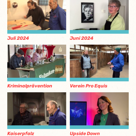
Juli 2024
Juni 2024
Kriminalprävention
Verein Pro Equis
Kaiserpfalz
Upside Down