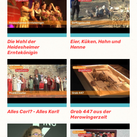
Die Wahl der
Eier, Küken, Hahn und
Heidesheimer
Henne
Erntekönigin
Alles Carl? - Alles Karl!
Grab 447 aus der
Merowingerzeit