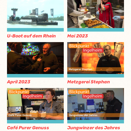
U-Boot auf dem Rhein
Mai 2023
April 2023
Metzgerei Stephan
Café Purer Genuss
Jungwinzer des Jahres