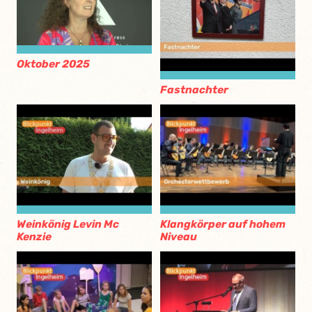
Oktober 2025
Fastnachter
Weinkönig Levin Mc
Klangkörper auf hohem
Kenzie
Niveau