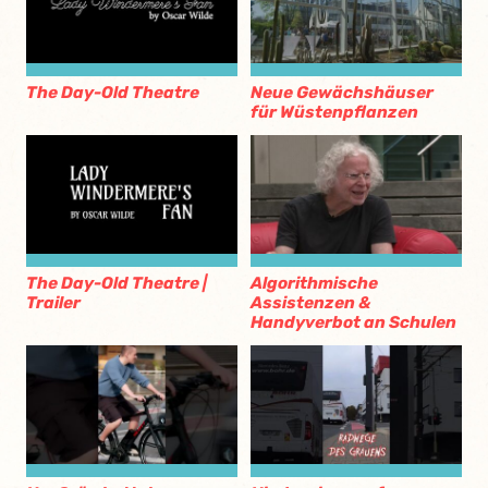
The Day-Old Theatre
Neue Gewächshäuser
für Wüstenpflanzen
The Day-Old Theatre |
Algorithmische
Trailer
Assistenzen &
Handyverbot an Schulen