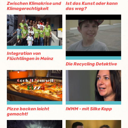
Zwischen Klimakrise und
Ist das Kunst oder kann
Klimagerechtigkeit
das weg?
Integration von
Flüchtlingen in Mainz
Die Recycling Detektive
Pizza backen leicht
IWMM - mit Silke Kopp
gemacht!