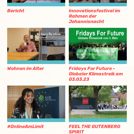
Bericht
Innovationsfestival im
Rahmen der
Johannisnacht
Wohnen im Alter
Fridays For Future -
Globaler Klimastreik am
03.03.23
#OnlineAmLimit
FEEL THE GUTENBERG
SPIRIT