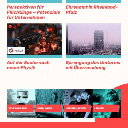
Perspektiven für
Ehrenamt in Rheinland-
Flüchtlinge — Potenziale
Pfalz
für Unternehmen
Auf der Suche nach
Sprengung des Uniturms
neuer Physik
mit Überraschung
TV-PROGRAMM
SENDUNGEN
MEDIEN MACHEN
LERNEN