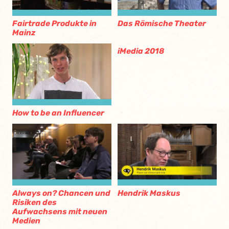
Fairtrade Produkte in
Das Römische Theater
Mainz
iMedia 2018
How to be an Influencer
Always on? Chancen und
Hendrik Maskus
Risiken des
Aufwachsens mit neuen
Medien