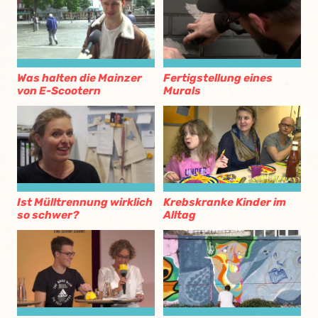
Was halten die Mainzer
Fertigstellung eines
von E-Scootern
Murals
Ist Mülltrennung wirklich
Krebskranke Kinder im
so schwer?
Alltag