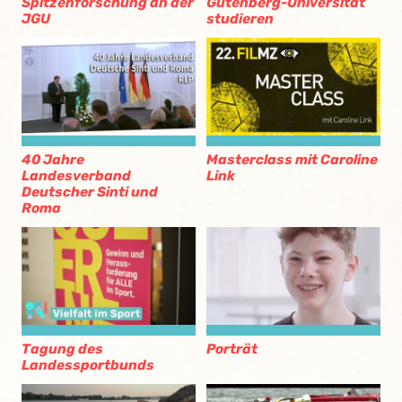
Spitzenforschung an der
Gutenberg-Universität
JGU
studieren
40 Jahre
Masterclass mit Caroline
Landesverband
Link
Deutscher Sinti und
Roma
Tagung des
Porträt
Landessportbunds