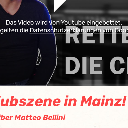
Das Video wird von Youtube eingebettet.
 gelten die
Datenschutzerklärungen von Goo
lubszene in Mainz!
ber Matteo Bellini