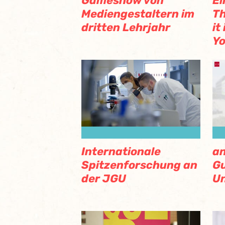
Gameshow von
Ei
Mediengestaltern im
Th
dritten Lehrjahr
it
Yo
Internationale
an
Spitzenforschung an
G
der JGU
Un