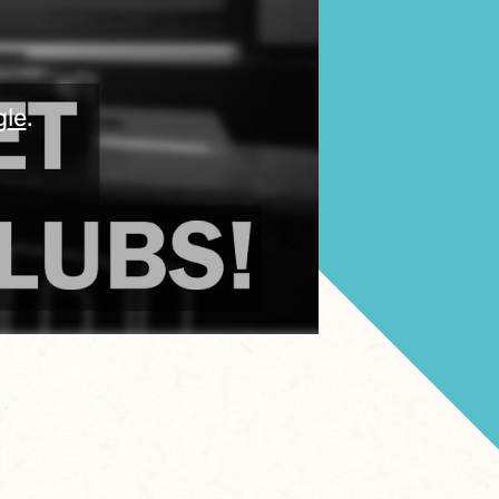
gle
.