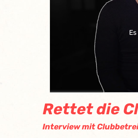
Es
Rettet die C
Interview mit Clubbetrei