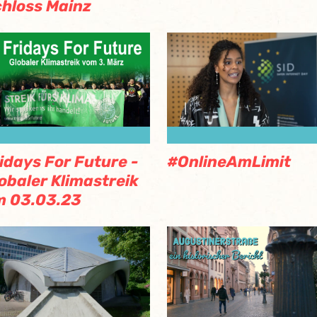
hloss Mainz
idays For Future -
#OnlineAmLimit
obaler Klimastreik
m 03.03.23