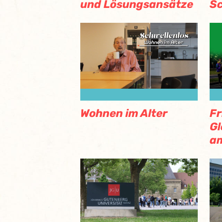
und Lösungsansätze
Sc
Wohnen im Alter
Fr
Gl
a