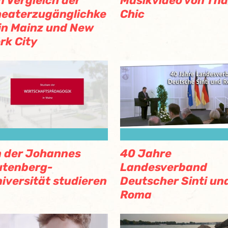
n Vergleich der
Musikvideo von Tha
eaterzugänglichke
Chic
 in Mainz und New
rk City
 der Johannes
40 Jahre
utenberg-
Landesverband
iversität studieren
Deutscher Sinti un
Roma