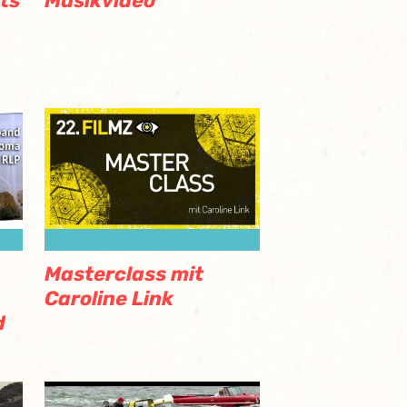
ts
Musikvideo
Masterclass mit
Caroline Link
d