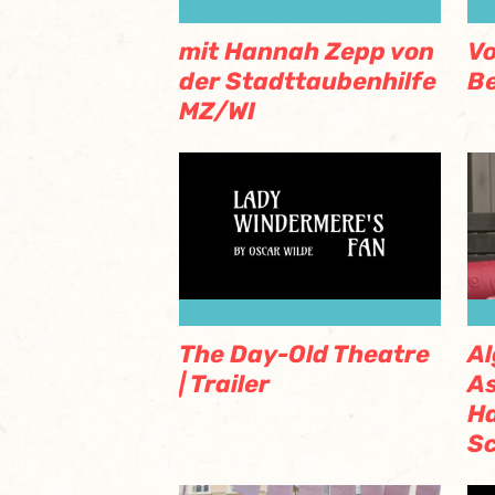
mit Hannah Zepp von
Vo
der Stadttaubenhilfe
Be
MZ/WI
The Day-Old Theatre
Al
| Trailer
As
H
S