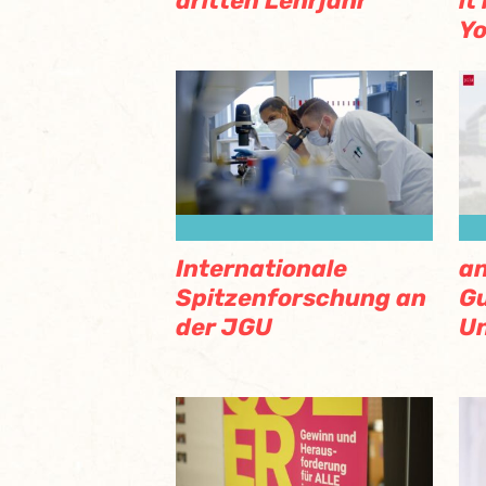
dritten Lehrjahr
it
Yo
Internationale
an
Spitzenforschung an
G
der JGU
Un