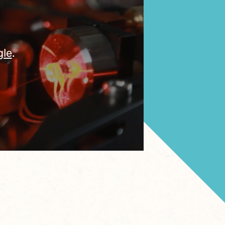
gle
.