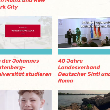
 in Mainz und New
rk City
 der Johannes
40 Jahre
utenberg-
Landesverband
iversität studieren
Deutscher Sinti un
Roma