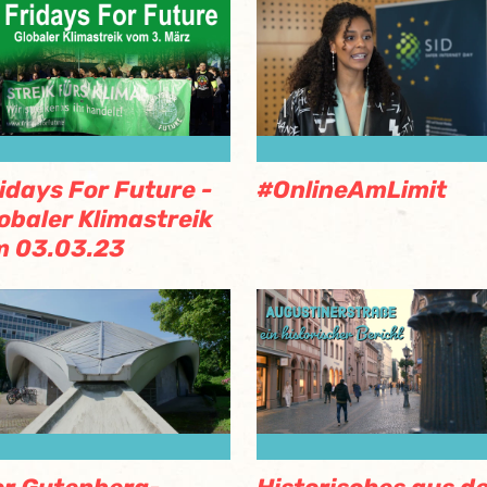
idays For Future -
#OnlineAmLimit
obaler Klimastreik
m 03.03.23