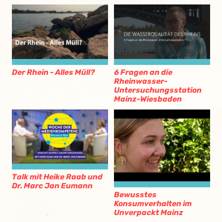
Der Rhein - Alles Müll?
6 Fragen an die
Rheinwasser-
Untersuchungsstation
Mainz-Wiesbaden
Talk mit Heike Raab und
Dr. Marc Jan Eumann
Bewusstes
Konsumverhalten im
Unverpackt Mainz