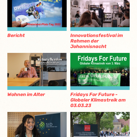
Bericht
Innovationsfestival im
Rahmen der
Johannisnacht
Wohnen im Alter
Fridays For Future -
Globaler Klimastreik am
03.03.23