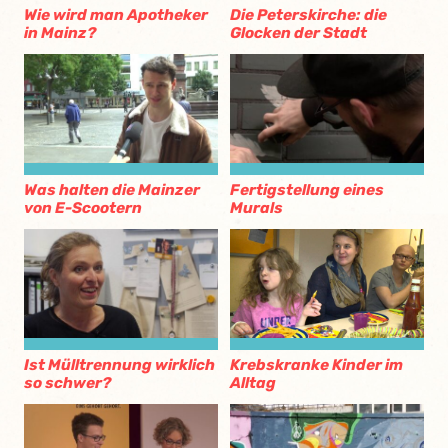
Wie wird man Apotheker
Die Peterskirche: die
in Mainz?
Glocken der Stadt
Was halten die Mainzer
Fertigstellung eines
von E-Scootern
Murals
Ist Mülltrennung wirklich
Krebskranke Kinder im
so schwer?
Alltag