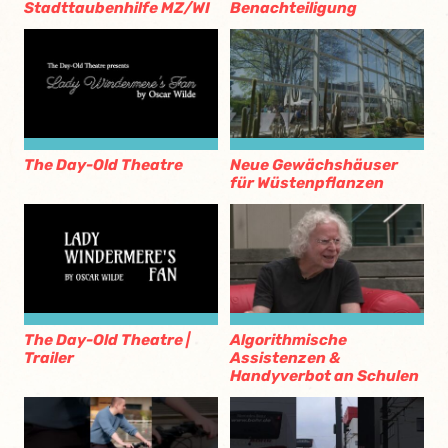
Stadttaubenhilfe MZ/WI
Benachteiligung
The Day-Old Theatre
Neue Gewächshäuser
für Wüstenpflanzen
The Day-Old Theatre |
Algorithmische
Trailer
Assistenzen &
Handyverbot an Schulen