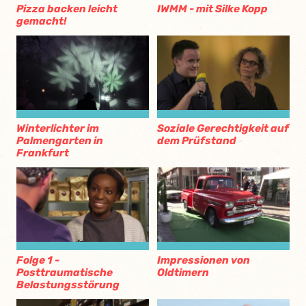
Pizza backen leicht
IWMM - mit Silke Kopp
gemacht!
Winterlichter im
Soziale Gerechtigkeit auf
Palmengarten in
dem Prüfstand
Frankfurt
Folge 1 -
Impressionen von
Posttraumatische
Oldtimern
Belastungsstörung