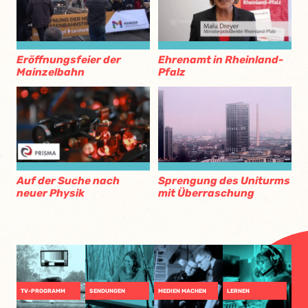
Eröffnungsfeier der
Ehrenamt in Rheinland-
Mainzelbahn
Pfalz
Auf der Suche nach
Sprengung des Uniturms
neuer Physik
mit Überraschung
TV-PROGRAMM
SENDUNGEN
MEDIEN MACHEN
LERNEN