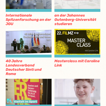
Internationale
an der Johannes
Spitzenforschung an der
Gutenberg-Universität
JGU
studieren
40 Jahre
Masterclass mit Caroline
Landesverband
Link
Deutscher Sinti und
Roma