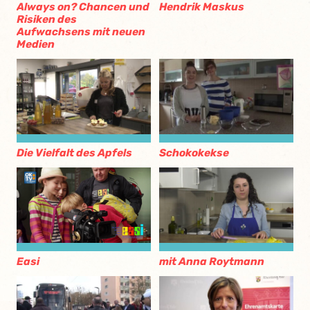
Always on? Chancen und
Hendrik Maskus
Risiken des
Aufwachsens mit neuen
Medien
Die Vielfalt des Apfels
Schokokekse
mit Anna Roytmann
Easi