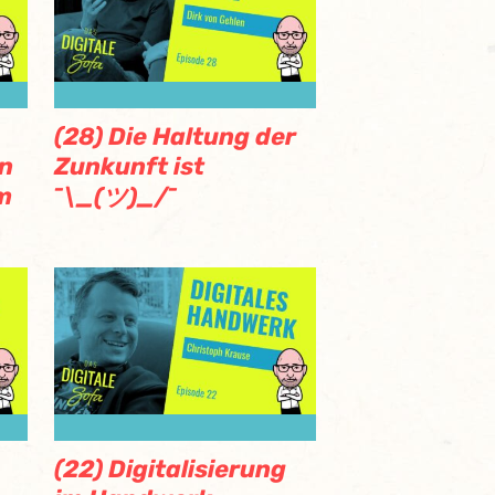
(28) Die Haltung der
an
Zunkunft ist
m
¯\_(ツ)_/¯
(22) Digitalisierung