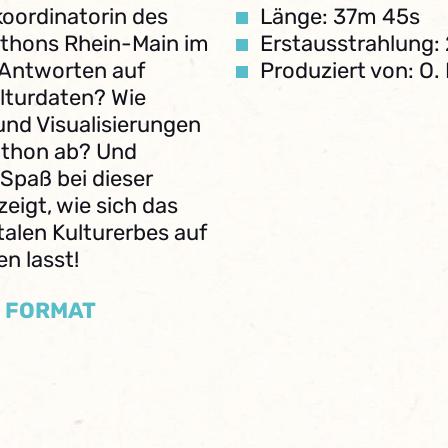
tkoordinatorin des
Länge: 37m 45s
athons Rhein-Main im
Erstausstrahlung:
 Antworten auf
Produziert von: O
ulturdaten? Wie
und Visualisierungen
athon ab? Und
 Spaß bei dieser
zeigt, wie sich das
talen Kulturerbes auf
n lasst!
/ FORMAT