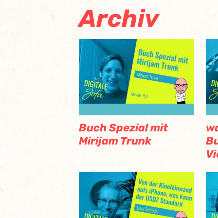
Archiv
Buch Spezial mit
wa
Mirijam Trunk
Bu
V