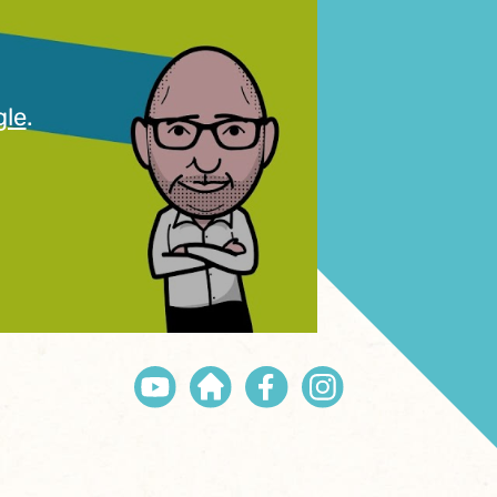
gle
.