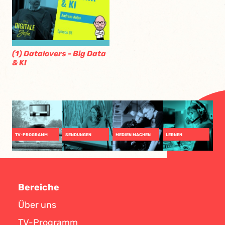
(1) Datalovers - Big Data
& KI
TV-PROGRAMM
SENDUNGEN
MEDIEN MACHEN
LERNEN
Bereiche
Über uns
TV-Programm