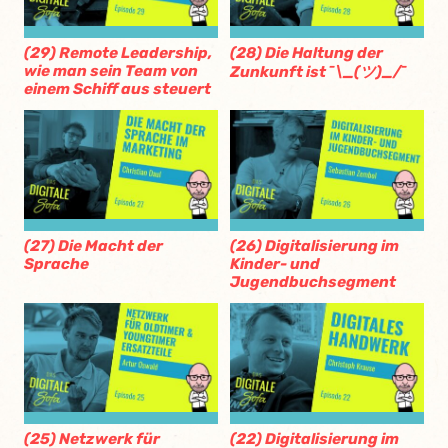
(29) Remote Leadership,
(28) Die Haltung der
wie man sein Team von
Zunkunft ist ¯\_(ツ)_/¯
einem Schiff aus steuert
(27) Die Macht der
(26) Digitalisierung im
Sprache
Kinder- und
Jugendbuchsegment
(25) Netzwerk für
(22) Digitalisierung im