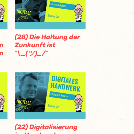
(28) Die Haltung der
an
Zunkunft ist
m
¯\_(ツ)_/¯
(22) Digitalisierung