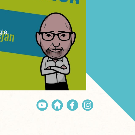
gle
.