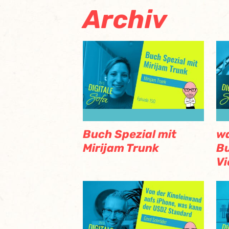
Archiv
Buch Spezial mit
wa
Mirijam Trunk
Bu
V