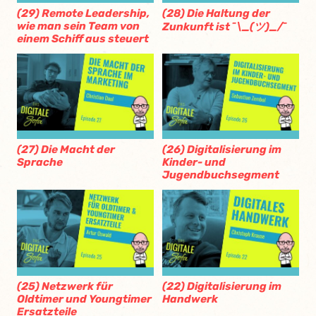
(29) Remote Leadership,
(28) Die Haltung der
wie man sein Team von
Zunkunft ist ¯\_(ツ)_/¯
einem Schiff aus steuert
(27) Die Macht der
(26) Digitalisierung im
Sprache
Kinder- und
Jugendbuchsegment
(25) Netzwerk für
(22) Digitalisierung im
Oldtimer und Youngtimer
Handwerk
Ersatzteile