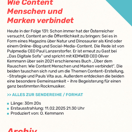
Wie Content
Menschen und
Marken verbindet
Heute in der Folge 131: Schon immer hat der Österreicher
versucht, Content an die Öffentlichkeit zu bringen: Sei es in
Form eines Magazins über Natur und Dinosaurier als Kind oder
einem Online-Blog und Social-Media-Content. Die Rede ist von
Pulpmedia CEO Paul Lanzerstorfer. Er ist erneut zu Gast bei
„Das Digitale Sofa“ und spricht mit KEMWEB CEO Oliver
Kemmann über sein 2021 erschienenes Buch „Über dem
Rauschen: Wie Content Menschen und Marken verbindet“. Die
beiden tauschen sich rund um die Themen Content-Erstellung,
-Strategie und Pauls Vita aus. Außerdem entdecken die beiden
eine besondere Gemeinsamkeit – ihre Begeisterung für einen
ganz bestimmten Rockmusiker.
>> ALLES ZUR SENDEREIHE / FORMAT
Länge: 30m 20s
Erstausstrahlung: 11.02.2025 21:30 Uhr
Produziert von: O. Kemmann
Archiv