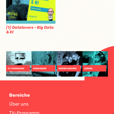
(1) Datalovers - Big Data
& KI
TV-PROGRAMM
SENDUNGEN
MEDIEN MACHEN
LERNEN
Bereiche
Über uns
TV-Programm