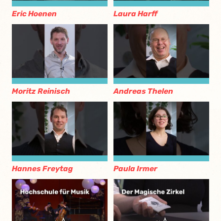
Eric Hoenen
Laura Harff
Moritz Reinisch
Andreas Thelen
Hannes Freytag
Paula Irmer