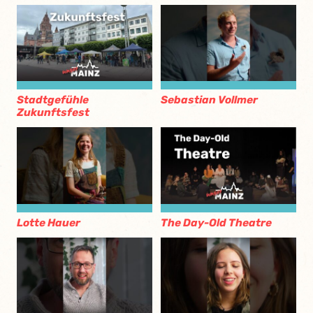
Stadtgefühle
Sebastian Vollmer
Zukunftsfest
Lotte Hauer
The Day-Old Theatre