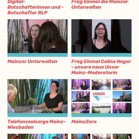
Digital-
Frag Einmal die Mainzer
Botschafterinnen und -
Unterwelten
Botschafter RLP
Frag Einmal Celina Heger
Mainzer Unterwelten
- unsere neue Unser
Mainz-Moderatorin
Telefonseelsorge Mainz-
MainzZero
Wiesbaden