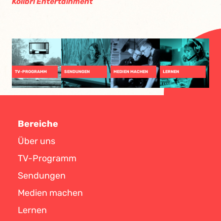
Kolibri Entertainment
TV-PROGRAMM
SENDUNGEN
MEDIEN MACHEN
LERNEN
Bereiche
Über uns
TV-Programm
Sendungen
Medien machen
Lernen