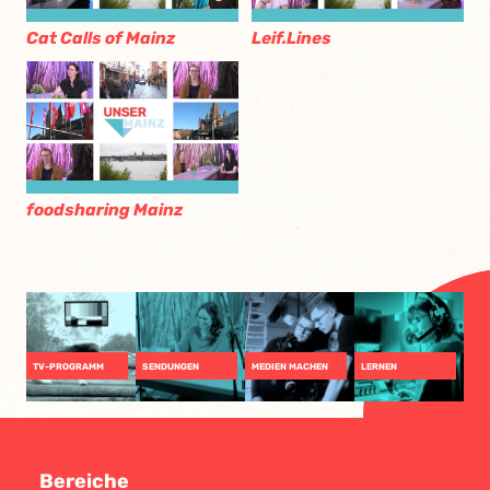
Cat Calls of Mainz
Leif.Lines
foodsharing Mainz
TV-PROGRAMM
SENDUNGEN
MEDIEN MACHEN
LERNEN
Bereiche