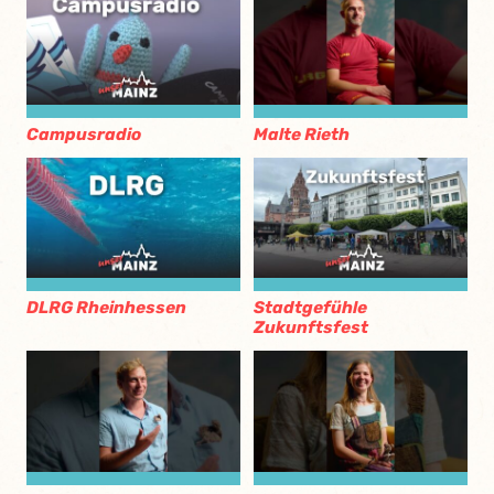
Campusradio
Malte Rieth
DLRG Rheinhessen
Stadtgefühle
Zukunftsfest