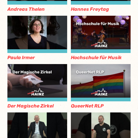
Andreas Thelen
Hannes Freytag
Paula Irmer
Hochschule für Musik
Der Magische Zirkel
QueerNet RLP