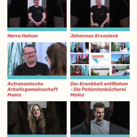
Harro Heinen
Johannes Krzeslack
Astronomische
Der Krankheit entfliehen
Arbeitsgemeinschaft
- Die Patientenbücherei
Mainz
Mainz