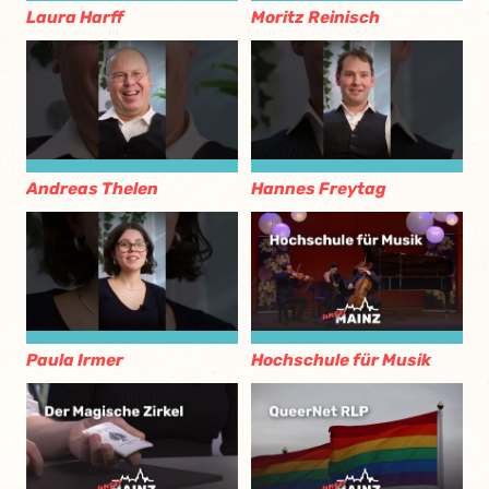
Laura Harff
Moritz Reinisch
Andreas Thelen
Hannes Freytag
Paula Irmer
Hochschule für Musik