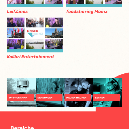
Leif.Lines
foodsharing Mainz
Kolibri Entertainment
TV-PROGRAMM
SENDUNGEN
MEDIEN MACHEN
LERNEN
Bereiche