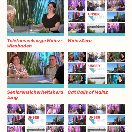
Telefonseelsorge Mainz-
MainzZero
Wiesbaden
Seniorensicherheitsbera
Cat Calls of Mainz
tung