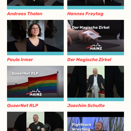
Andreas Thelen
Hannes Freytag
Paula Irmer
Der Magische Zirkel
QueerNet RLP
Joachim Schulte