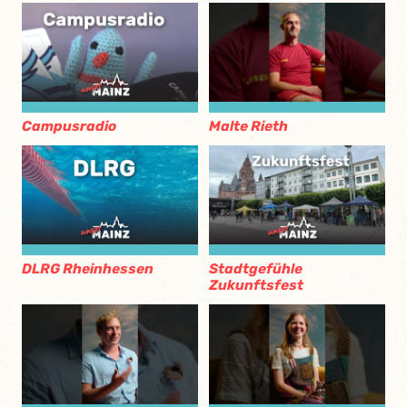
Campusradio
Malte Rieth
DLRG Rheinhessen
Stadtgefühle
Zukunftsfest