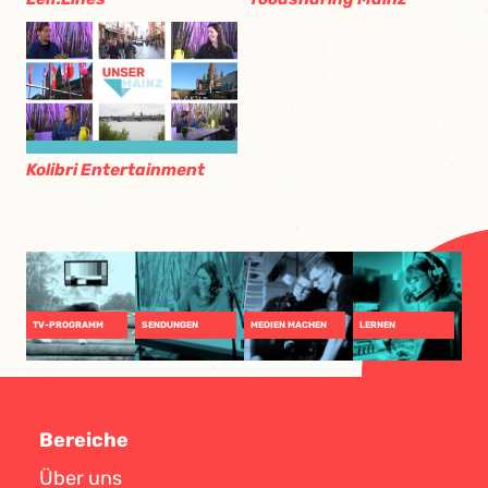
Kolibri Entertainment
TV-PROGRAMM
SENDUNGEN
MEDIEN MACHEN
LERNEN
Bereiche
Über uns