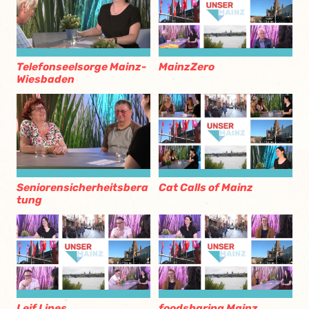
Telefonseelsorge Mainz-
MainzZero
Wiesbaden
Seniorensicherheitsbera
Cat Calls of Mainz
tung
Leif.Lines
foodsharing Mainz