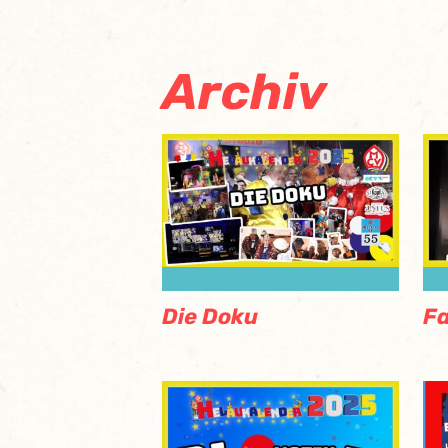
Archiv
Die Doku
F