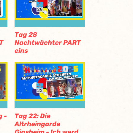
Tag 28
T
Nachtwächter PART
eins
g -
Tag 22: Die
Altrheingarde
Ginsheim - Ich werd