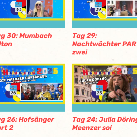
ag 30: Mumbach
Tag 29:
lton
Nachtwächter PAR
zwei
g 26: Hofsänger
Tag 24: Julia Dörin
rt 2
Meenzer soi