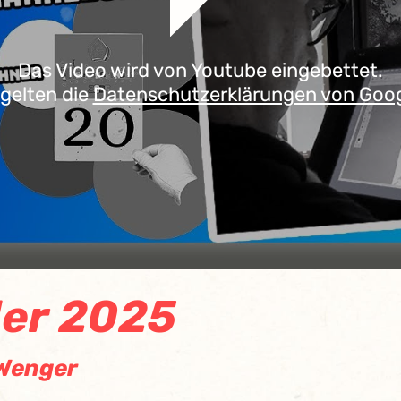
Das Video wird von Youtube eingebettet.
 gelten die
Datenschutzerklärungen von Goo
er 2025
 Wenger