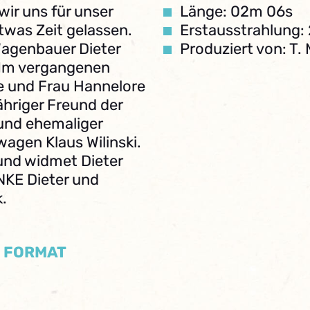
ir uns für unser
Länge: 02m 06s
twas Zeit gelassen.
Erstausstrahlung: 
Wagenbauer Dieter
Produziert von: T.
 Im vergangenen
e und Frau Hannelore
ähriger Freund der
r und ehemaliger
agen Klaus Wilinski.
 und widmet Dieter
NKE Dieter und
.
/ FORMAT