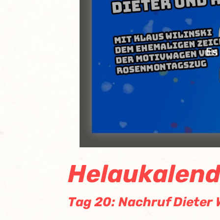
Es
Helaukalend
Tag 20: Nachruf Dieter