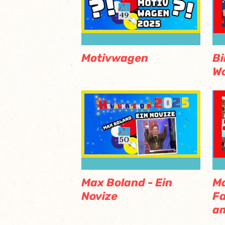
Motivwagen
Bi
Wo
Max Boland - Ein
Ma
Novize
Fa
am