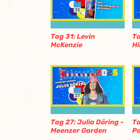
Tag 31: Levin
T
McKenzie
Hi
Tag 27: Julia Döring -
Ta
Meenzer Garden
Pa