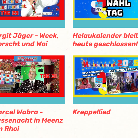
rgit Jäger - Weck,
Helaukalender blei
rscht und Woi
heute geschlossen!
rcel Wabra -
Kreppellied
ssenacht in Meenz
 Rhoi