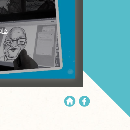
gle
.