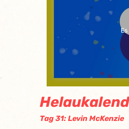
Es
Helaukalend
Tag 31: Levin McKenzie