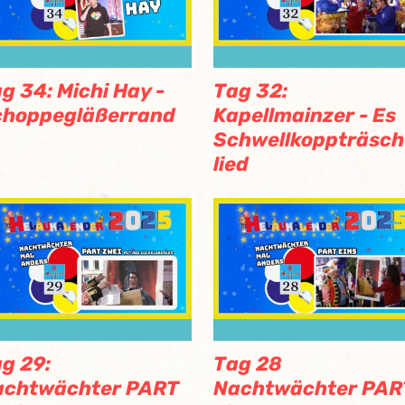
g 34: Michi Hay -
Tag 32:
choppegläßerrand
Kapellmainzer - Es
Schwellkoppträsch
lied
g 29:
Tag 28
achtwächter PART
Nachtwächter PAR