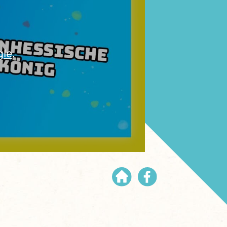
gle
.