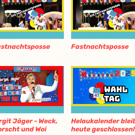
astnachtsposse
Fastnachtsposse
rgit Jäger - Weck,
Helaukalender blei
rscht und Woi
heute geschlossen!