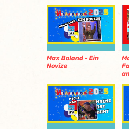
Max Boland - Ein
Ma
Novize
Fa
am