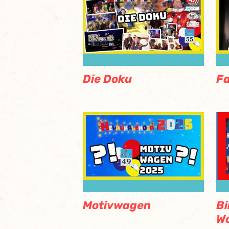
Die Doku
F
Motivwagen
Bi
Wo