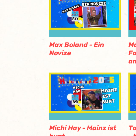
Max Boland - Ein
Ma
Novize
Fa
am
Michi Hay - Mainz ist
Ta