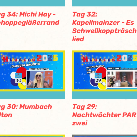
g 34: Michi Hay -
Tag 32:
choppegläßerrand
Kapellmainzer - Es
Schwellkoppträsch
lied
ag 30: Mumbach
Tag 29:
lton
Nachtwächter PAR
zwei