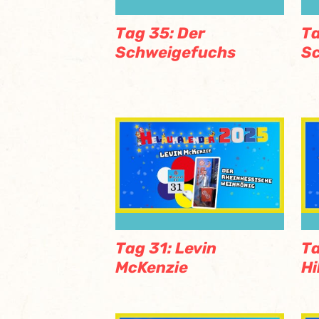
Tag 35: Der
Ta
Schweigefuchs
S
Tag 31: Levin
T
McKenzie
Hi