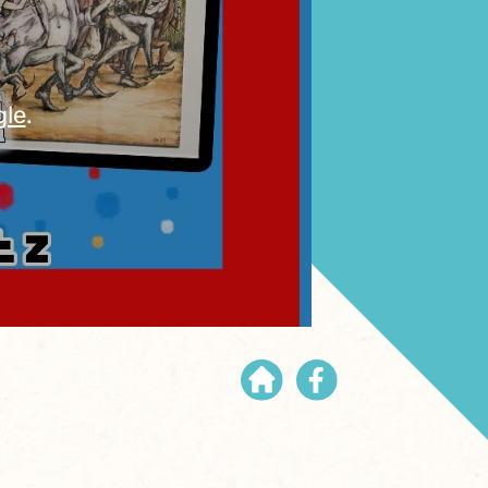
gle
.