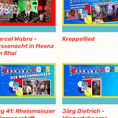
rcel Wabra -
Kreppellied
ssenacht in Meenz
 Rhoi
g 41: Rheinmainzer
Jörg Dietrich -