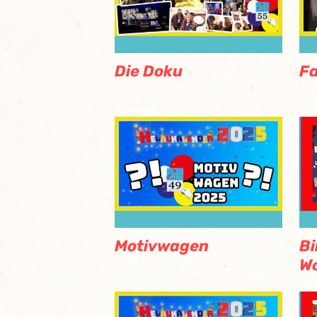
Die Doku
F
Motivwagen
Bi
Wo