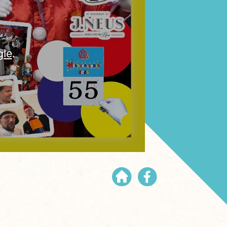
gle
.