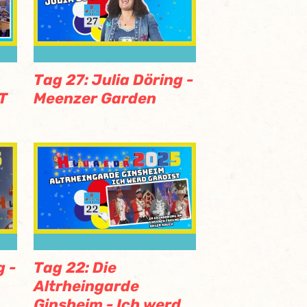
Tag 27: Julia Döring -
T
Meenzer Garden
g -
Tag 22: Die
Altrheingarde
Ginsheim - Ich werd