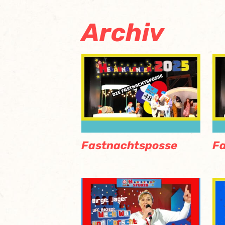
Archiv
Fastnachtsposse
F