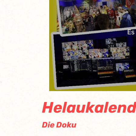
Es
Helaukalend
Die Doku