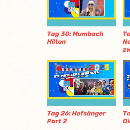
Tag 30: Mumbach
Ta
Hilton
N
zw
Tag 26: Hofsänger
Ta
Part 2
Di