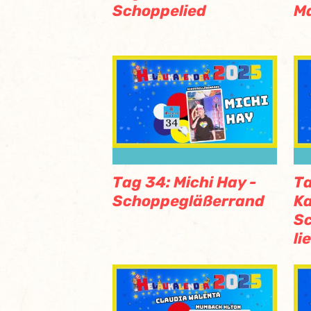
Schoppelied
Ma
Tag 34: Michi Hay -
Ta
Schoppegläßerrand
Ka
Sc
li