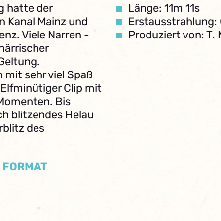
 hatte der
Länge: 11m 11s
n Kanal Mainz und
Erstausstrahlung:
nz. Viele Narren -
Produziert von: T.
närrischer
Geltung.
 mit sehr viel Spaß
Elfminütiger Clip mit
 Momenten. Bis
ch blitzendes Helau
blitz des
/ FORMAT